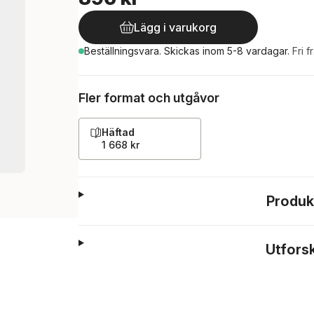
Lägg i varukorg
Beställningsvara.
Skickas
inom 5-8 vardagar
.
Fri f
Fler format och utgåvor
Häftad
1 668 kr
Produk
Utfors