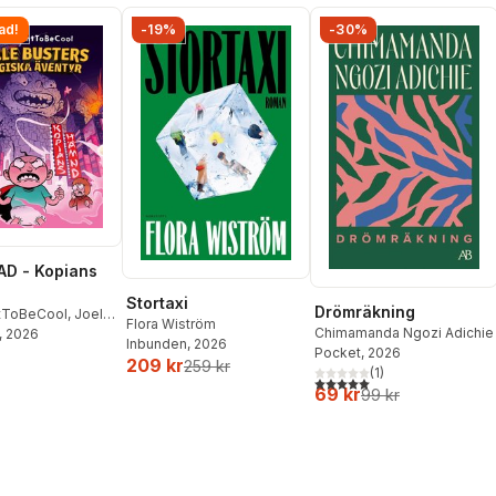
ad!
-19%
-30%
D - Kopians
Stortaxi
Drömräkning
tToBeCool
,
Joel
Flora Wiström
Chimamanda Ngozi Adichie
on
, 2026
,
Emil Ejdemo
Inbunden
, 2026
Pocket
, 2026
tor Beer
209 kr
259 kr
(
1
)
5,0
utav 5 stjärnor. Totalt ant
69 kr
99 kr