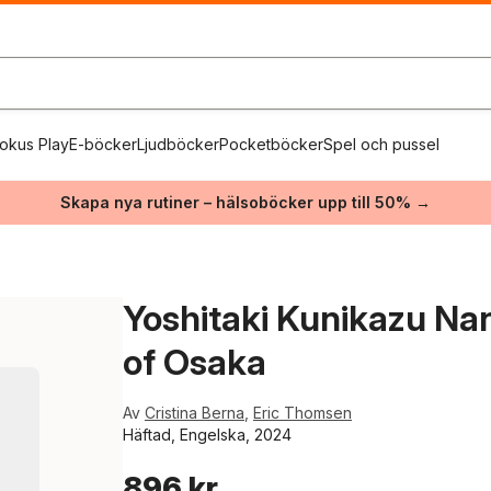
okus Play
E-böcker
Ljudböcker
Pocketböcker
Spel och pussel
Skapa nya rutiner – hälsoböcker upp till 50% →
Yoshitaki Kunikazu Nan
of Osaka
Av
Cristina Berna
,
Eric Thomsen
Häftad, Engelska, 2024
896 kr