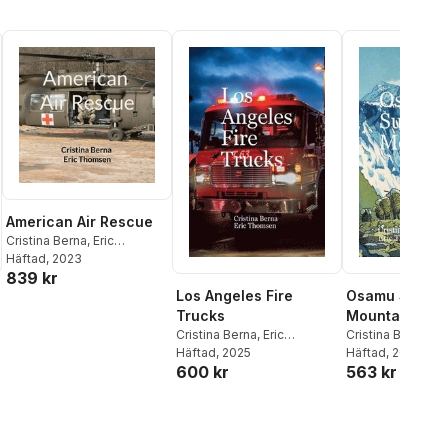
American Air Rescue
Cristina Berna
,
Eric
Thomsen
Häftad
, 2023
839 kr
Los Angeles Fire
Osamu Sugiy
Trucks
Mountains
Cristina Berna
,
Eric
Cristina Berna
,
Er
Thomsen
Häftad
, 2025
Thomsen
Häftad
, 2025
600 kr
563 kr