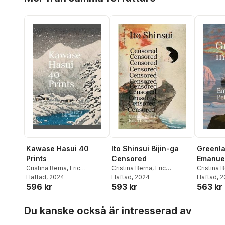
Kawase Hasui 40
Ito Shinsui Bijin-ga
Greenla
Prints
Censored
Emanuel
Cristina Berna
,
Eric
Cristina Berna
,
Eric
Cristina 
Thomsen
Häftad
, 2024
Thomsen
Häftad
, 2024
Thomse
Häftad
, 
596 kr
593 kr
563 kr
Hoppa över listan
Du kanske också är intresserad av