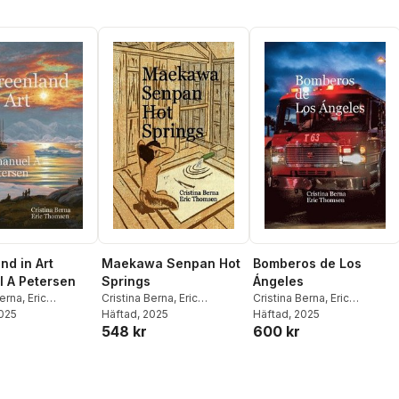
nd in Art
Maekawa Senpan Hot
Bomberos de Los
 A Petersen
Springs
Ángeles
Berna
,
Eric
Cristina Berna
,
Eric
Cristina Berna
,
Eric
n
2025
Thomsen
Häftad
, 2025
Thomsen
Häftad
, 2025
548 kr
600 kr