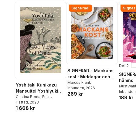
Signerad!
Signer
Del 2
SIGNERAD - Mackans
SIGNERA
kost : Middagar och
hämnd
matlådor
Marcus Frank
Yoshitaki Kunikazu
IJustWan
Inbunden
, 2026
Nansuitei Yoshiyuki
Adolphs
Inbunden
269 kr
100 Views of Osaka
Cristina Berna
,
Eric
189 kr
Beer
,
Vic
Thomsen
Häftad
, 2023
1 668 kr