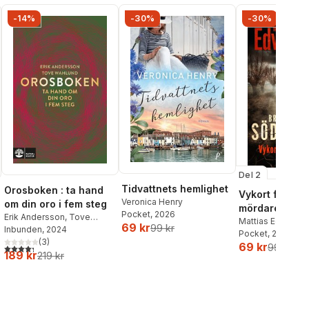
-14%
-30%
-30%
Del 2
Tidvattnets hemlighet
Orosboken : ta hand
Vykort från en
Veronica Henry
om din oro i fem steg
mördare
Pocket
, 2026
Erik Andersson
,
Tove
Mattias Edvards
69 kr
99 kr
Wahlund
Inbunden
, 2024
Pocket
, 2026
al röster:
(
3
)
69 kr
99 kr
4,3
utav 5 stjärnor. Totalt antal röster:
189 kr
219 kr