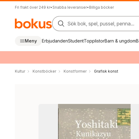
Fri frakt över 249 kr
•
Snabba leveranser
•
Billiga böcker
Sök bok, spel, pussel, penna...
Meny
Erbjudanden
Student
Topplistor
Barn & ungdom
B
Kultur
Konstböcker
Konstformer
Grafisk konst