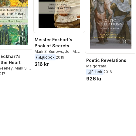
Meister Eckhart's
Book of Secrets
Mark S. Burrows
,
Jon M.
 Eckhart's
Sweeney
Ljudbok
2019
Poetic Revelations
 the Heart
216 kr
Malgorzata
weeney
,
Mark S.
Grzegorzewska
,
Jean
E-bok
2016
2017
Ward
,
Mark S. Burrows
926 kr