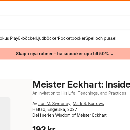
okus Play
E-böcker
Ljudböcker
Pocketböcker
Spel och pussel
Skapa nya rutiner – hälsoböcker upp till 50% →
Meister Eckhart: Inside
An Invitation to His Life, Teachings, and Practices
Av
Jon M. Sweeney
,
Mark S. Burrows
Häftad, Engelska, 2027
Del i serien
Wisdom of Meister Eckhart
192 kr