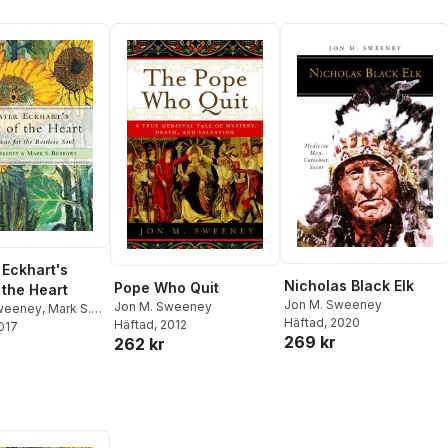
 Eckhart's
Nicholas Black Elk
Pope Who Quit
 the Heart
Jon M. Sweeney
Jon M. Sweeney
weeney
,
Mark S.
Häftad
, 2020
Häftad
, 2012
2017
269 kr
262 kr