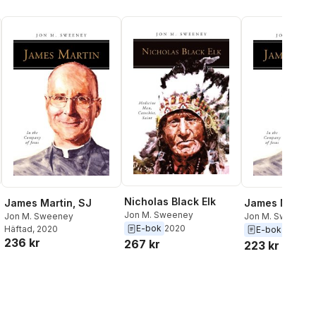
Nicholas Black Elk
James Martin, SJ
James Martin,
Jon M. Sweeney
Jon M. Sweeney
Jon M. Sweeney
E-bok
2020
Häftad
, 2020
E-bok
2019
236 kr
267 kr
223 kr