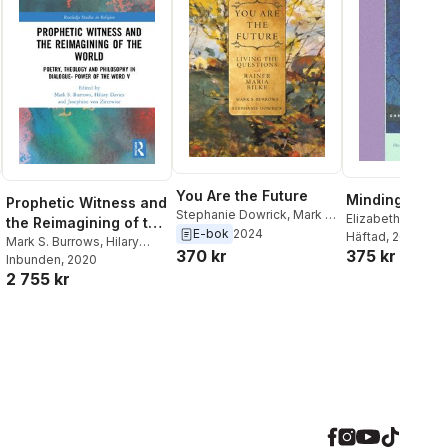
You Are the Future
Minding the Sp
Prophetic Witness and
Stephanie Dowrick
,
Mark S.
Elizabeth A. Drey
the Reimagining of the
Burrows
E-bok
2024
Elizabeth A. Drey
Häftad
, 2005
World
Mark S. Burrows
,
Hilary
370 kr
375 kr
Burrows
Davies
Inbunden
,
Josephine von
, 2020
2 755 kr
Zitzewitz