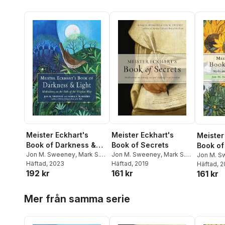
Meister Eckhart's
Meister Eckhart's
Meister
Book of Darkness &
Book of Secrets
Book of
Light
Jon M. Sweeney
,
Mark S.
Jon M. Sweeney
,
Mark S.
Jon M. S
Burrows
Häftad
, 2023
,
Meister Eckhart
Burrows
Häftad
, 2019
Burrows
Häftad
, 
192 kr
161 kr
161 kr
Hoppa över listan
Mer från samma serie