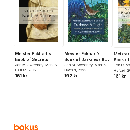
Meister Eckhart's
Meister Eckhart's
Meister
Book of Secrets
Book of Darkness &
Book of
Jon M. Sweeney
,
Mark S.
Light
Jon M. Sweeney
,
Mark S.
Jon M. S
Burrows
Häftad
, 2019
Burrows
Häftad
, 2023
,
Meister Eckhart
Burrows
Häftad
, 
161 kr
192 kr
161 kr