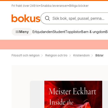
Fri frakt över 249 kr
•
Snabba leveranser
•
Billiga böcker
Sök bok, spel, pussel, penna...
Meny
Erbjudanden
Student
Topplistor
Barn & ungdom
B
Filosofi och religion
Religion och tro
Kristendom
Biblar