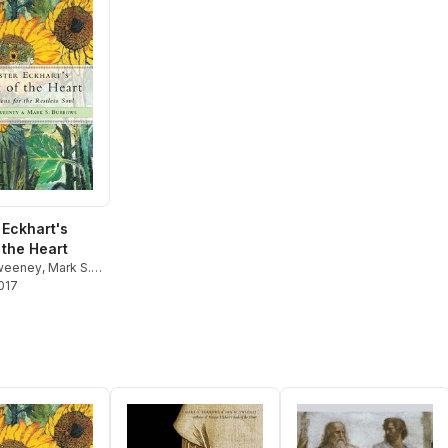
 Eckhart's
 the Heart
weeney
,
Mark S.
2017