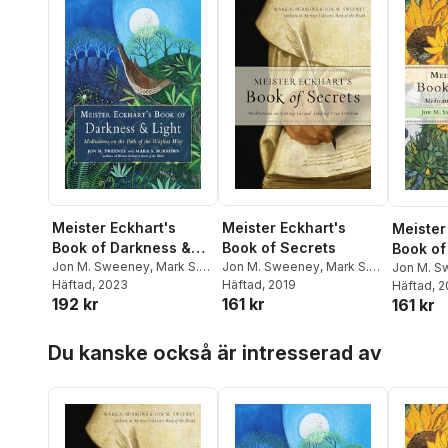
Meister Eckhart's
Meister Eckhart's
Meister
Book of Darkness &
Book of Secrets
Book of
Light
Jon M. Sweeney
,
Mark S.
Jon M. Sweeney
,
Mark S.
Jon M. S
Burrows
Häftad
, 2023
,
Meister Eckhart
Burrows
Häftad
, 2019
Burrows
Häftad
, 
192 kr
161 kr
161 kr
Hoppa över listan
Du kanske också är intresserad av