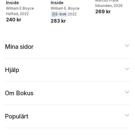
Middagar och
Marcus Frank
Inside
Inside
Inbunden
, 2026
matlådor
William E Boyce
William E. Boyce
269 kr
Häftad
, 2022
E-bok
2022
240 kr
283 kr
Mina sidor
Hjälp
Om Bokus
Populärt