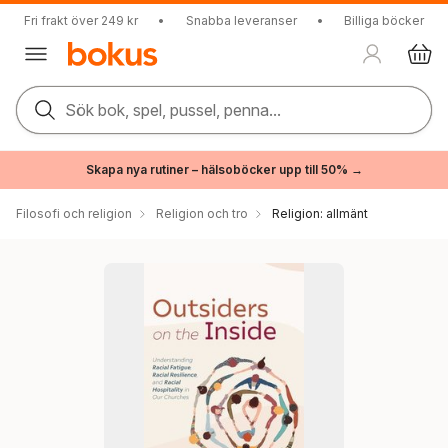
Fri frakt över 249 kr
•
Snabba leveranser
•
Billiga böcker
Sök bok, spel, pussel, penna...
Skapa nya rutiner – hälsoböcker upp till 50% →
Filosofi och religion
Religion och tro
Religion: allmänt