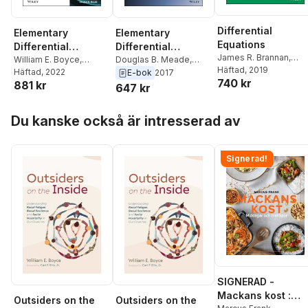
Differential
Elementary
Elementary
Equations
Differential
Differential
James R. Brannan
,
Equations and
William E. Boyce
,
Equations and
Douglas B. Meade
,
William E. Boyce
Häftad
, 2019
Richard C. DiPrima
Häftad
, 2022
,
Richard C. DiPrima
,
E-bok
2017
Boundary Value
Boundary Value
740 kr
881 kr
Douglas B. Meade
William E. Boyce
647 kr
Problems,
Problems
International
Hoppa över listan
Adaptation
Du kanske också är intresserad av
Signerad!
SIGNERAD -
Mackans kost :
Outsiders on the
Outsiders on the