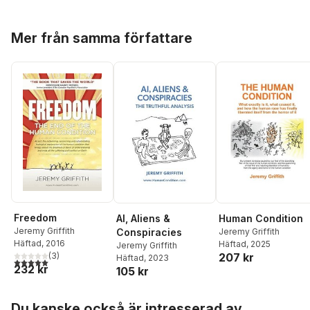
Hoppa över listan
Mer från samma författare
Freedom
AI, Aliens &
Human Condition
Jeremy Griffith
Conspiracies
Jeremy Griffith
Häftad
, 2016
Häftad
, 2025
Jeremy Griffith
207 kr
(
3
)
Häftad
, 2023
5,0
utav 5 stjärnor. Totalt antal röster:
232 kr
105 kr
Hoppa över listan
Du kanske också är intresserad av