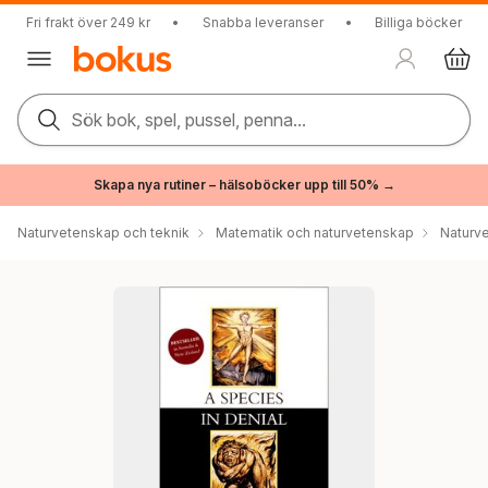
Fri frakt över 249 kr
•
Snabba leveranser
•
Billiga böcker
Sök bok, spel, pussel, penna...
Skapa nya rutiner – hälsoböcker upp till 50% →
Naturvetenskap och teknik
Matematik och naturvetenskap
Naturv