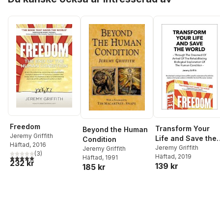
Freedom
Transform Your
Beyond the Human
Jeremy Griffith
Life and Save the
Condition
Häftad
, 2016
World
Jeremy Griffith
Jeremy Griffith
(
3
)
Häftad
, 2019
5,0
utav 5 stjärnor. Totalt antal röster:
Häftad
, 1991
232 kr
139 kr
185 kr