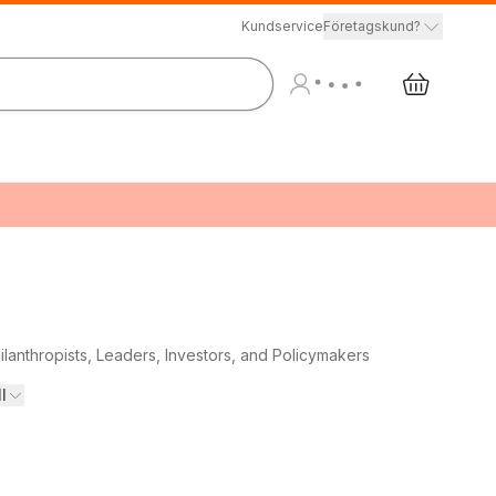
Kundservice
Företagskund?
lanthropists, Leaders, Investors, and Policymakers
ll