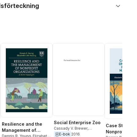
lsförteckning
Social Enterprise Zoo
Resilience and the
Case Studies 
Cassady V. Brewer
,
Management of
Nonprofit Res
Elizabeth A.M. Searing
,
E-bok
2016
Nonprofit
Dennis R. Young
,
Elizabeth