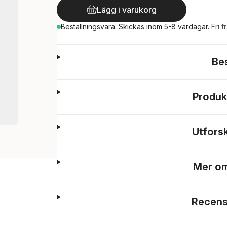
Lägg i varukorg
Beställningsvara.
Skickas
inom 5-8 vardagar
.
Fri f
Be
Produk
Utfors
Mer om
Recens