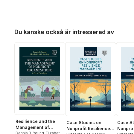
Hoppa över listan
Du kanske också är intresserad av
Resilience and the
Case Studies on
Case St
Management of
Nonprofit Resilience
Nonprof
Nonprofit
Dennis R. Young
,
Elizabeth