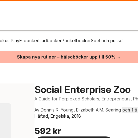
okus Play
E-böcker
Ljudböcker
Pocketböcker
Spel och pussel
Skapa nya rutiner – hälsoböcker upp till 50% →
Social Enterprise Zoo
A Guide for Perplexed Scholars, Entrepreneurs, Phi
Av
Dennis R. Young
,
Elizabeth A.M. Searing
och 1 ti
Häftad, Engelska, 2018
592 kr