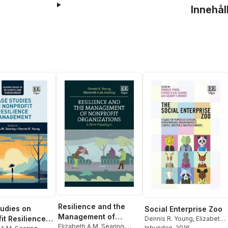
Innehål
Resilience and the
udies on
Social Enterprise Zoo
Management of
it Resilience
Dennis R. Young
,
Elizabeth
Nonprofit
Elizabeth A.M. Searing
,
A.M. Searing
Inbunden
, 2016
,
Cassady V.