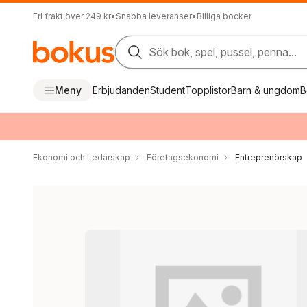
Fri frakt över 249 kr
•
Snabba leveranser
•
Billiga böcker
Sök bok, spel, pussel, penna...
Meny
Erbjudanden
Student
Topplistor
Barn & ungdom
B
Ekonomi och Ledarskap
Företagsekonomi
Entreprenörskap