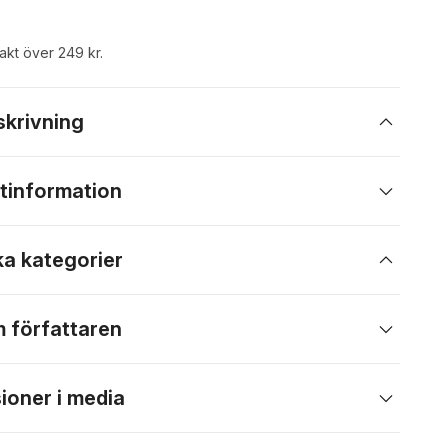
rakt över 249 kr.
skrivning
tinformation
ka kategorier
 författaren
ioner i media