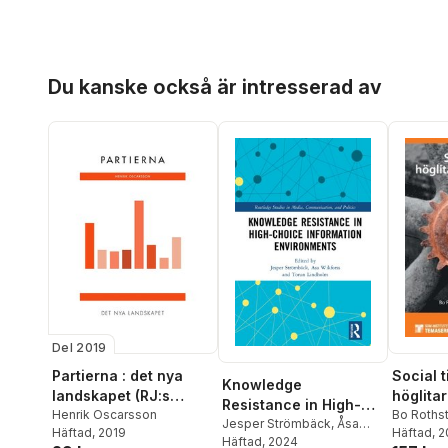
Hoppa över listan
Du kanske också är intresserad av
Del 2019
Partierna : det nya
Social til
Knowledge
landskapet (RJ:s
höglita
Resistance in High-
årsbox 2019. Det nya
Henrik Oscarsson
(2022)
Bo Roths
Choice Information
Jesper Strömbäck
,
Åsa
Häftad
, 2019
Holmber
Häftad
, 
Sverige)
Wikforss
Häftad
, 2024
,
Kathrin Glüer
,
Environments