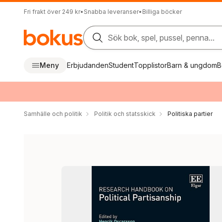
Fri frakt över 249 kr
•
Snabba leveranser
•
Billiga böcker
Sök bok, spel, pussel, penna...
Meny
Erbjudanden
Student
Topplistor
Barn & ungdom
B
Samhälle och politik
Politik och statsskick
Politiska partier