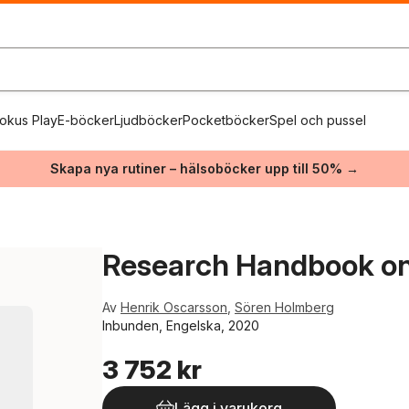
okus Play
E-böcker
Ljudböcker
Pocketböcker
Spel och pussel
Skapa nya rutiner – hälsoböcker upp till 50% →
Research Handbook on P
Av
Henrik Oscarsson
,
Sören Holmberg
Inbunden, Engelska, 2020
3 752 kr
Lägg i varukorg