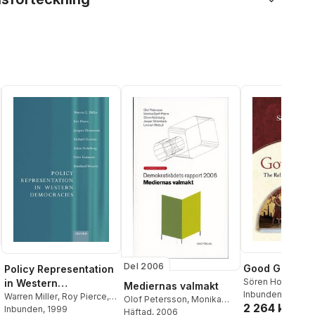
Del 2006
Good Govern
Policy Representation
Sören Holmberg
in Western
Mediernas valmakt
Rothstein
Inbunden
, 2012
Democracies
Warren Miller
,
Roy Pierce
,
Olof Petersson
,
Monika
2 264 kr
Jacques Thomassen
Inbunden
, 1999
,
Djerf-Pierre
Häftad
, 2006
,
Sören