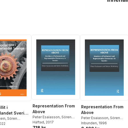
Representation From
Representation From
lit i
Above
Above
rlandet Sverige
Peter Esaiasson
,
Sören
Peter Esaiasson
,
Sören
tein
,
Sören
Holmberg
Häftad
, 2017
Holmberg
Inbunden
, 1996
g
2022
718 kr