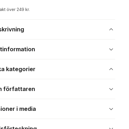
rakt över 249 kr.
skrivning
tinformation
ka kategorier
 författaren
ioner i media
lsförteckning