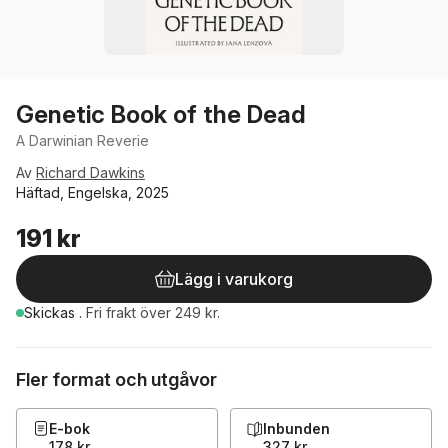
Genetic Book of the Dead
A Darwinian Reverie
Av
Richard Dawkins
Häftad, Engelska, 2025
191 kr
Lägg i varukorg
Skickas
.
Fri frakt över 249 kr.
Fler format och utgåvor
E-bok
Inbunden
178 kr
327 kr