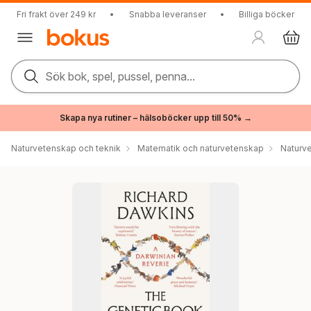
Fri frakt över 249 kr
•
Snabba leveranser
•
Billiga böcker
Sök bok, spel, pussel, penna...
Skapa nya rutiner – hälsoböcker upp till 50% →
Naturvetenskap och teknik
Matematik och naturvetenskap
Naturv