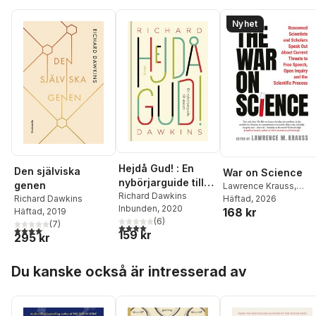
Nyhet
Hejdå Gud! : En
Den själviska
War on Science
nybörjarguide till
genen
Lawrence Krauss
,
ateism
Richard Dawkins
Richard Dawkins
Häftad
, 2026
,
Richard Dawkins
Inbunden
, 2020
168 kr
Steven Pinker
,
Niall
Häftad
, 2019
(
6
)
Ferguson
,
Alan Sokal
,
(
7
)
4,0
utav 5 stjärnor. Totalt antal röster:
4,1
utav 5 stjärnor. Totalt antal röster:
159 kr
295 kr
Gad Saad
,
Alice
Sullivan
,
Nicholas
Hoppa över listan
Christakis
,
Lawrence
Du kanske också är intresserad av
Krauss