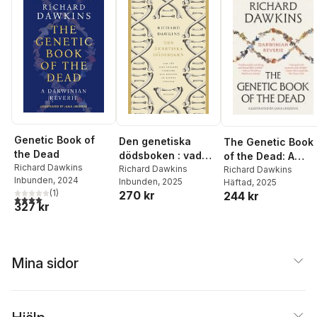
Genetic Book of
Den genetiska
The Genetic Book
the Dead
dödsboken : vad
of the Dead: A
Richard Dawkins
vår tids levande
Richard Dawkins
Darwinian Reverie
Richard Dawkins
Inbunden
, 2024
Inbunden
, 2025
Häftad
, 2025
varelser kan
(
1
)
270 kr
244 kr
berätta om svunna
4,0
utav 5 stjärnor. Totalt antal röster:
327 kr
världar
Mina sidor