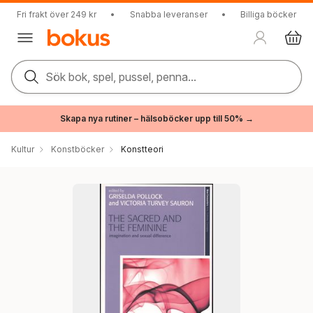
Fri frakt över 249 kr
•
Snabba leveranser
•
Billiga böcker
Sök bok, spel, pussel, penna...
Skapa nya rutiner – hälsoböcker upp till 50% →
Kultur
Konstböcker
Konstteori