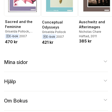
Sacred and the
Auschwitz and
Conceptual
Feminine
Afterimages
Odysseys
Griselda Pollock
,
Nicholas Chare
Griselda Pollock
Victoria Turvey-Sauron
E-bok
2007
Häftad
, 2011
E-bok
2007
385 kr
470 kr
421 kr
Mina sidor
Hjälp
Om Bokus