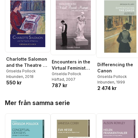
Charlotte Salomon
Encounters in the
Differencing the
and the Theatre of
Virtual Feminist
Canon
Memory
Griselda Pollock
Museum
Griselda Pollock
Griselda Pollock
Inbunden
, 2018
Häftad
, 2007
550 kr
Inbunden
, 1999
787 kr
2 474 kr
Hoppa över listan
Mer från samma serie