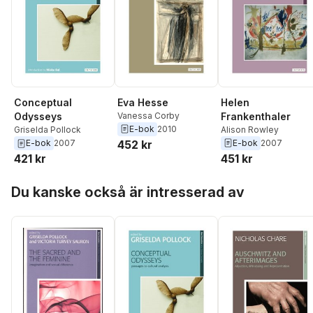
Eva Hesse
Helen
Conceptual
Vanessa Corby
Frankenthaler
Odysseys
E-bok
2010
Alison Rowley
Griselda Pollock
452 kr
E-bok
2007
E-bok
2007
451 kr
421 kr
Hoppa över listan
Du kanske också är intresserad av