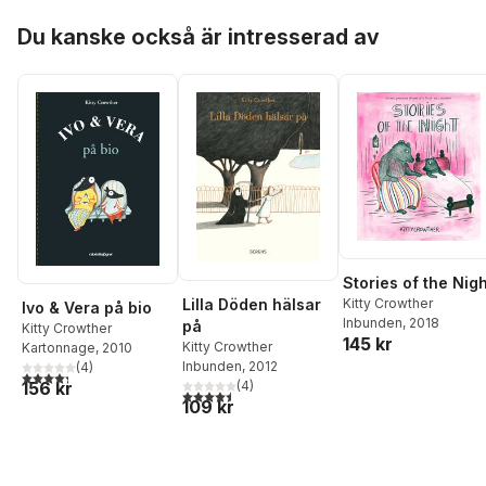
Hoppa över listan
Du kanske också är intresserad av
Stories of the Nig
Lilla Döden hälsar
Kitty Crowther
Ivo & Vera på bio
Inbunden
, 2018
på
Kitty Crowther
145 kr
Kitty Crowther
Kartonnage
, 2010
Inbunden
, 2012
(
4
)
4,3
utav 5 stjärnor. Totalt antal röster:
156 kr
(
4
)
4,5
utav 5 stjärnor. Totalt antal röster:
109 kr