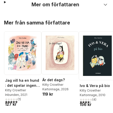
Mer om författaren
Hoppa över listan
Mer från samma författare
Är det dags?
Jag vill ha en hund
Kitty Crowther
: det spelar ingen
Ivo & Vera på bio
Kartonnage
, 2026
roll vilken!
Kitty Crowther
Kitty Crowther
119 kr
Inbunden
, 2021
Kartonnage
, 2010
(
1
)
(
4
)
5,0
utav 5 stjärnor. Totalt antal röster:
4,3
utav 5 stjärnor. Tota
127 kr
156 kr