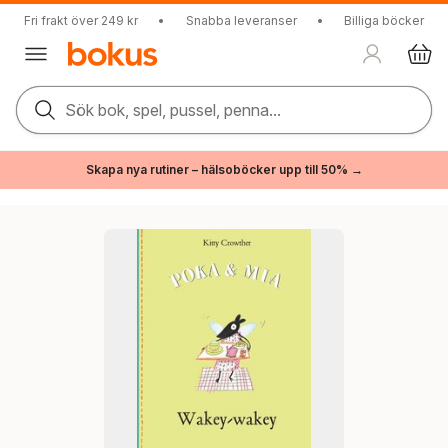
Fri frakt över 249 kr
•
Snabba leveranser
•
Billiga böcker
Sök bok, spel, pussel, penna...
Skapa nya rutiner – hälsoböcker upp till 50% →