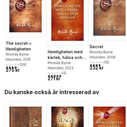
The secret =
Secret
Hemligheten
Hemligheten med
Rhonda Byrne
Rhonda Byrne
kärlek, hälsa och
Inbunden
, 2006
Inbunden
, 2015
(
15
)
pengar : en
Rhonda Byrne
4,0
utav 5 stjärnor. Tota
(
29
)
4,3
utav 5 stjärnor. Totalt antal röster:
232 kr
Inbunden
, 2023
masterclass
275 kr
(
4
)
4,8
utav 5 stjärnor. Totalt antal röster:
271 kr
Hoppa över listan
Du kanske också är intresserad av