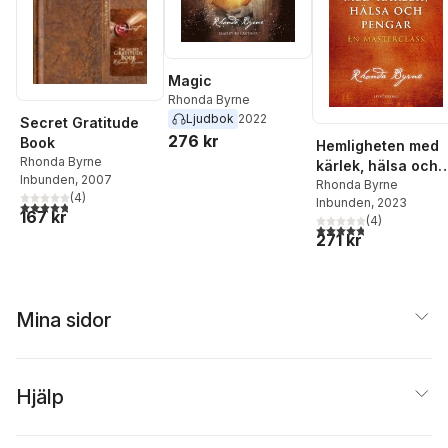
Magic
Rhonda Byrne
Ljudbok
2022
Secret Gratitude
276 kr
Book
Hemligheten med
Rhonda Byrne
kärlek, hälsa och
Inbunden
, 2007
pengar : en
Rhonda Byrne
(
4
)
Inbunden
, 2023
masterclass
4,8
utav 5 stjärnor. Totalt antal röster:
167 kr
(
4
)
4,8
utav 5 stjärnor. Tota
271 kr
Mina sidor
Hjälp