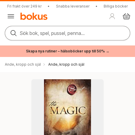
Fri frakt över 249 kr
•
Snabba leveranser
•
Billiga böcker
Sök bok, spel, pussel, penna...
Skapa nya rutiner – hälsoböcker upp till 50% →
Ande, kropp och själ
Ande, kropp och själ