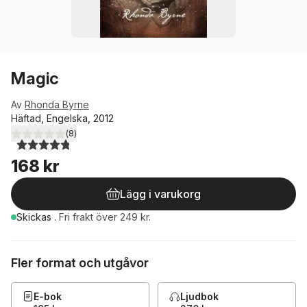
Magic
Av
Rhonda Byrne
Häftad, Engelska, 2012
(
8
)
4,8
utav 5 stjärnor. Totalt antal röster:
168 kr
Lägg i varukorg
Skickas
.
Fri frakt över 249 kr.
Fler format och utgåvor
E-bok
Ljudbok