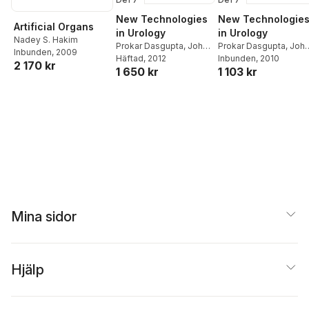
New Technologies
New Technologie
Artificial Organs
in Urology
in Urology
Nadey S. Hakim
Prokar Dasgupta
,
John
Prokar Dasgupta
,
Joh
Inbunden
, 2009
M. Fitzpatrick
Häftad
, 2012
,
Roger
M. Fitzpatrick
Inbunden
, 2010
,
Roger
2 170 kr
1 650 kr
1 103 kr
Kirby
,
Inderbir S. Gill
Kirby
,
Inderbir S. Gill
Mina sidor
Hjälp