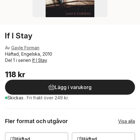
If I Stay
Av
Gayle Forman
Häftad, Engelska, 2010
Del 1 i serien
If I Stay
118 kr
Lägg i varukorg
Skickas
.
Fri frakt över 249 kr.
Fler format och utgåvor
Visa alla
Häftad
Häftad