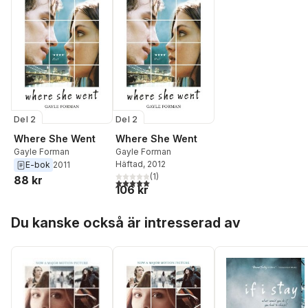
Del 2
Del 2
Where She Went
Where She Went
Gayle Forman
Gayle Forman
Häftad
, 2012
E-bok
2011
(
1
)
88 kr
5,0
utav 5 stjärnor. Totalt antal röster:
106 kr
Hoppa över listan
Du kanske också är intresserad av