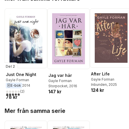
Del 2
After Life
Just One Night
Jag var här
Gayle Forman
Gayle Forman
Gayle Forman
Inbunden
, 2025
E-bok
2014
Storpocket
, 2016
124 kr
147 kr
(
2
)
5,0
utav 5 stjärnor. Totalt antal röster:
78 kr
Hoppa över listan
Mer från samma serie