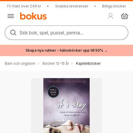
Fri frakt över 249 kr
•
Snabba leveranser
•
Billiga böcker
Sök bok, spel, pussel, penna...
Skapa nya rutiner – hälsoböcker upp till 50% →
Barn och ungdom
Böcker 12-15 år
Kapitelböcker