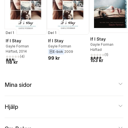
Del 1
Del 1
If I Stay
If I Stay
If I Stay
Gayle Forman
Gayle Forman
Gayle Forman
Häftad
Häftad
, 2014
E-bok
2009
(
1
)
(
4
)
4,0
utav 5 stjärnor. Tota
99 kr
3,3
utav 5 stjärnor. Totalt antal röster:
153 kr
118 kr
Mina sidor
Hjälp