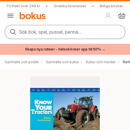
Fri frakt över 249 kr
•
Snabba leveranser
•
Billiga böcker
Sök bok, spel, pussel, penna...
Skapa nya rutiner – hälsoböcker upp till 50% →
Samhälle och politik
Samhälle och kultur
Kultur och medier
Ref