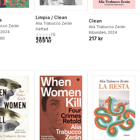
Limpia / Clean
s
Clean
Alia Trabucco Zeràn
ucco Zerán
Alia Trabucco Zerán
Häftad
2024
Inbunden
, 2024
(
1
)
5,0
utav 5 stjärnor. Totalt antal röster:
217 kr
10
)
269 kr
stjärnor. Totalt antal röster: