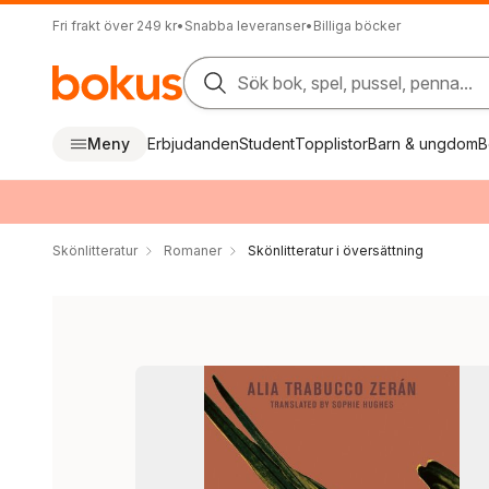
Fri frakt över 249 kr
•
Snabba leveranser
•
Billiga böcker
Sök bok, spel, pussel, penna...
Meny
Erbjudanden
Student
Topplistor
Barn & ungdom
B
Skönlitteratur
Romaner
Skönlitteratur i översättning