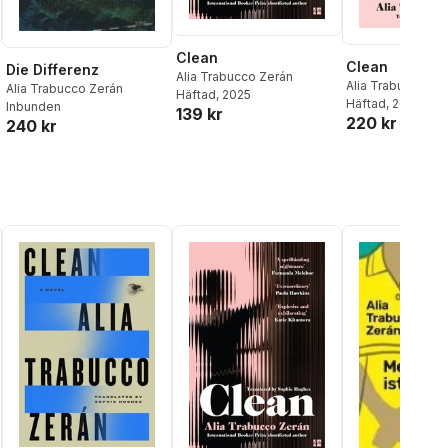
Clean
Clean
Die Differenz
Alia Trabucco Zerán
Alia Trabucco Ze
Alia Trabucco Zerán
Häftad
, 2025
Häftad
, 2024
Inbunden
139 kr
220 kr
240 kr