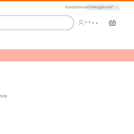
Kundservice
Företagskund?
rize