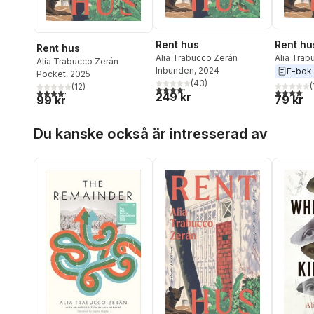
Rent hus
Rent hu
Rent hus
Alia Trabucco Zerán
Alia Trab
Alia Trabucco Zerán
Inbunden
, 2024
E-bok
Pocket
, 2025
(
43
)
(
(
12
)
4,2
utav 5 stjärnor. Totalt antal röster:
4,0
utav 5 
4,2
utav 5 stjärnor. Totalt antal röster:
249 kr
79 kr
99 kr
Hoppa över listan
Du kanske också är intresserad av