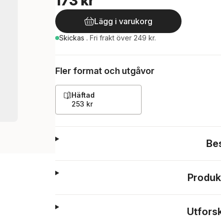
173 kr
Lägg i varukorg
Skickas
.
Fri frakt över 249 kr.
Fler format och utgåvor
Häftad
253 kr
Be
Produk
Utfors