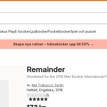
okus Play
E-böcker
Ljudböcker
Pocketböcker
Spel och pussel
Skapa nya rutiner – hälsoböcker upp till 50% →
Remainder
Shortlisted for the 2019 Man Booker International P
Av
Alia Trabucco Zerán
Häftad, Engelska, 2018
(
1
)
5,0
utav 5 stjärnor. Totalt antal röster: