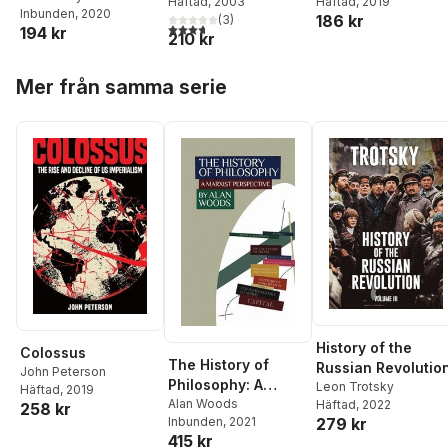
Häftad
, 2003
Häftad
, 2019
Inbunden
, 2020
186 kr
(
3
)
3,7
utav 5 stjärnor. Totalt antal röster:
194 kr
210 kr
Hoppa över listan
Mer från samma serie
History of the
Colossus
The History of
Russian Revolutio
John Peterson
Philosophy: A
Leon Trotsky
Häftad
, 2019
Marxist
Alan Woods
Häftad
, 2022
258 kr
Inbunden
, 2021
279 kr
Perspective
415 kr