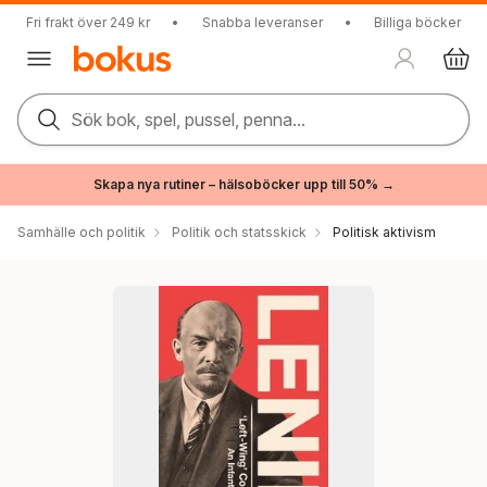
Fri frakt över 249 kr
•
Snabba leveranser
•
Billiga böcker
Sök bok, spel, pussel, penna...
Skapa nya rutiner – hälsoböcker upp till 50% →
Samhälle och politik
Politik och statsskick
Politisk aktivism