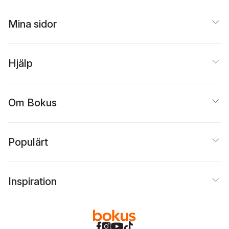
Natividad
,
Dave
Adams
Adams
Nelson
,
Logan Bonner
,
Jessica Redekop
,
Mina sidor
Nathan Reinecke
,
Erin
Roberts
,
David N. Ross
,
Simone D. Sallé
,
Mark
Seifter
,
Shay Snow
,
Hjälp
Ashton Sperry
,
Amber
Stewart
,
Andrew
Stoeckle
,
Jessica
Catalan
,
Sarah
Om Bokus
Thompson
,
Isabelle
Thorne
,
Jason Tondro
,
and Scott D. Young
,
Dominique Dickey
,
Dana Ebert
,
Steven
Populärt
Hammond
,
Sen H.H.S.
,
Dustin Knight
,
Avi Kool
Inspiration