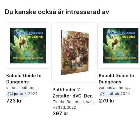
Hoppa över listan
Du kanske också är intresserad av
Kobold Guide to
Kobold Guide to
Dungeons
Dungeons
various authors
,
various authors
,
Pathfinder 2 -
Lawrence Schick
,
Erin
Lawrence Schick
,
Erin
Ljudbok
2024
Ljudbok
2024
Zeitalter dVO: Der
Roberts
,
Bruce
Roberts
,
Bruce
723 kr
279 kr
Große Basar
Tineke Bolleman
,
Aaron
Nesmith
,
Frank
Nesmith
,
Frank
Lascano
Häftad
, 2022
,
Carlos Luna
,
Mentzer
,
Sadie Lowry
,
Mentzer
,
Sadie Lowry
,
397 kr
Ron Lundeen
,
Sydney
David
David
Meeker
,
Randal Meyer
,
&quote;Zeb&quote;
&quote;Zeb&quote;
Jacob W. Michaels
,
Cook
,
Wolfgang Bauer
,
Cook
,
Wolfgang Bauer
Matt Morris
,
Andrew
Keith Baker
,
Keith
Keith Baker
,
Keith
Mullen
,
Ianara
Ammann
,
John Joseph
Ammann
,
John Josep