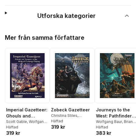
Utforska kategorier
Hoppa över listan
Mer från samma författare
Imperial Gazetteer:
Zobeck Gazetteer
Journeys to the
Ghouls and
Christina Stiles
,
West: Pathfinder
Wolfgang Baur
Häftad
Vampires of the
Scott Gable
,
Wolfgang
RPG Islands and
Wolfgang Baur
,
Brian
319 kr
Baur
Häftad
Suskind
Häftad
Midgard Campaign
Adventures
319 kr
383 kr
Setting