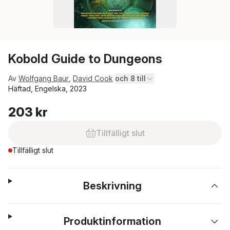
Kobold Guide to Dungeons
Av
Wolfgang Baur
,
David Cook
och 8 till
Häftad, Engelska, 2023
203 kr
Tillfälligt slut
Tillfälligt slut
Beskrivning
Produktinformation