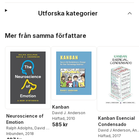
Utforska kategorier
Hoppa över listan
Mer från samma författare
Kanban
David J. Anderson
Neuroscience of
Kanban Esencial
Häftad
, 2010
Emotion
585 kr
Condensado
Ralph Adolphs
,
David J.
David J Anderson
,
An
Anderson
Inbunden
, 2018
Carmichael
Häftad
, 2017