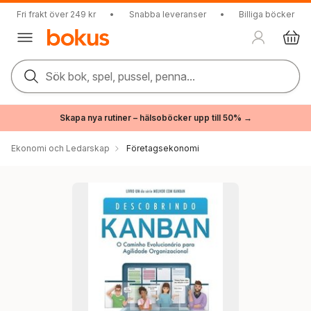
Fri frakt över 249 kr
•
Snabba leveranser
•
Billiga böcker
Sök bok, spel, pussel, penna...
Skapa nya rutiner – hälsoböcker upp till 50% →
Ekonomi och Ledarskap
Företagsekonomi