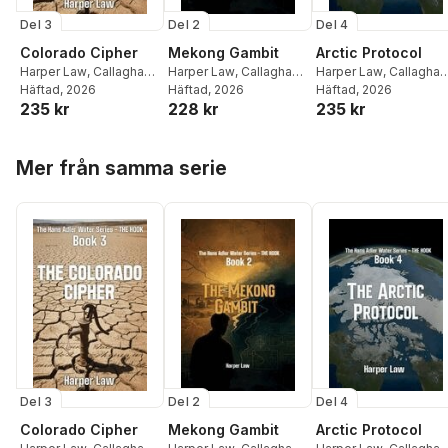
Del 3
Del 2
Del 4
Colorado Cipher
Mekong Gambit
Arctic Protocol
Harper Law
,
Callaghan
Harper Law
,
Callaghan
Harper Law
,
Callaghan
Publications
Häftad
, 2026
Publications
Häftad
, 2026
Publications
Häftad
, 2026
235 kr
228 kr
235 kr
Hoppa över listan
Mer från samma serie
Del 3
Del 2
Del 4
Colorado Cipher
Mekong Gambit
Arctic Protocol