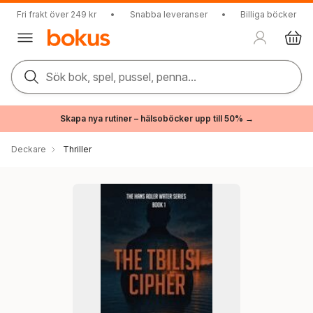
Fri frakt över 249 kr
•
Snabba leveranser
•
Billiga böcker
Sök bok, spel, pussel, penna...
Skapa nya rutiner – hälsoböcker upp till 50% →
Deckare
Thriller