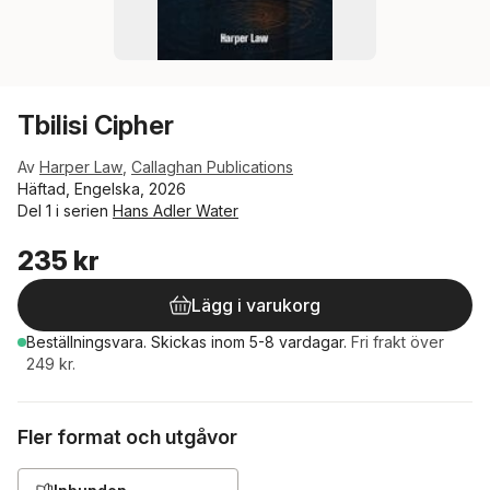
Tbilisi Cipher
Av
Harper Law
,
Callaghan Publications
Häftad, Engelska, 2026
Del 1 i serien
Hans Adler Water
235 kr
Lägg i varukorg
Beställningsvara.
Skickas
inom 5-8 vardagar
.
Fri frakt över
249 kr.
Fler format och utgåvor