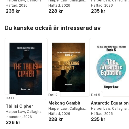
Harper Law
,
Callaghan
Harper Law
,
Callaghan
Harper Law
,
Callaghan
Publications
Häftad
, 2026
Publications
Häftad
, 2026
Publications
Häftad
, 2026
235 kr
228 kr
235 kr
Hoppa över listan
Du kanske också är intresserad av
Del 2
Del 5
Del 1
Mekong Gambit
Antarctic Equation
Tbilisi Cipher
Harper Law
,
Callaghan
Harper Law
,
Callaghan
Harper Law
,
Callaghan
Publications
Häftad
, 2026
Publications
Häftad
, 2026
Publications
Inbunden
, 2026
228 kr
235 kr
326 kr