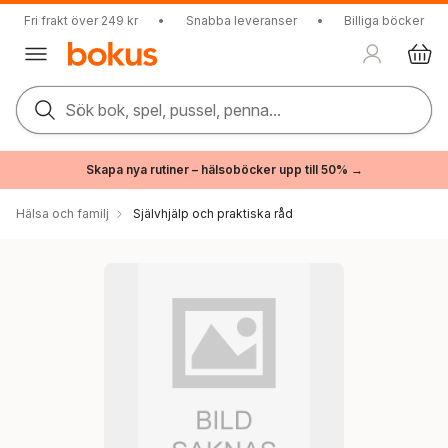
Fri frakt över 249 kr
•
Snabba leveranser
•
Billiga böcker
Sök bok, spel, pussel, penna...
Skapa nya rutiner – hälsoböcker upp till 50% →
Hälsa och familj
Självhjälp och praktiska råd