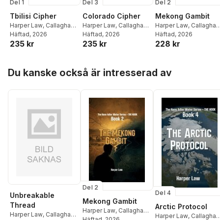
Del 1
Del 3
Del 2
Tbilisi Cipher
Colorado Cipher
Mekong Gambit
Harper Law
,
Callaghan
Harper Law
,
Callaghan
Harper Law
,
Callaghan
Publications
Häftad
, 2026
Publications
Häftad
, 2026
Publications
Häftad
, 2026
235 kr
235 kr
228 kr
Hoppa över listan
Du kanske också är intresserad av
Del 2
Del 4
Unbreakable
Mekong Gambit
Thread
Arctic Protocol
Harper Law
,
Callaghan
Harper Law
,
Callaghan
Harper Law
,
Callaghan
Publications
Häftad
, 2026