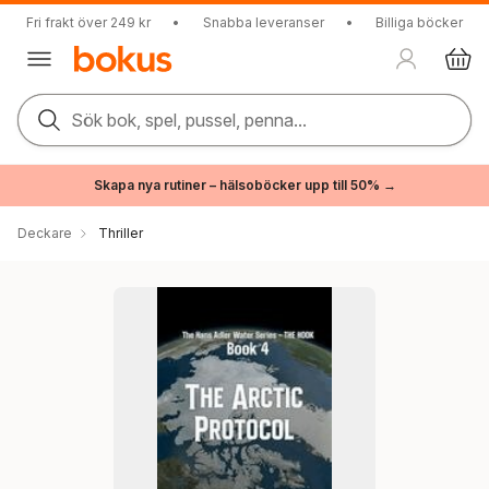
Fri frakt över 249 kr
•
Snabba leveranser
•
Billiga böcker
Sök bok, spel, pussel, penna...
Skapa nya rutiner – hälsoböcker upp till 50% →
Deckare
Thriller