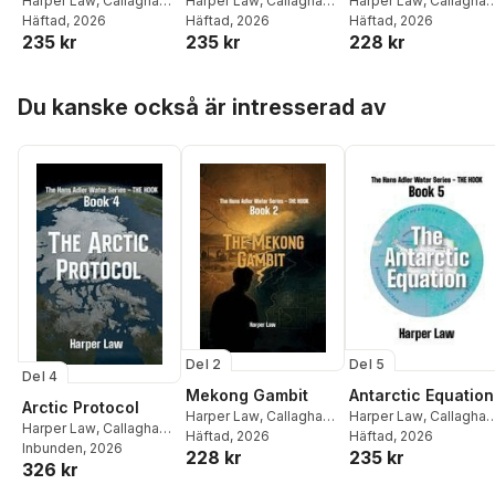
Harper Law
,
Callaghan
Harper Law
,
Callaghan
Harper Law
,
Callaghan
Publications
Häftad
, 2026
Publications
Häftad
, 2026
Publications
Häftad
, 2026
235 kr
235 kr
228 kr
Hoppa över listan
Du kanske också är intresserad av
Del 2
Del 5
Del 4
Mekong Gambit
Antarctic Equation
Arctic Protocol
Harper Law
,
Callaghan
Harper Law
,
Callaghan
Harper Law
,
Callaghan
Publications
Häftad
, 2026
Publications
Häftad
, 2026
Publications
Inbunden
, 2026
228 kr
235 kr
326 kr