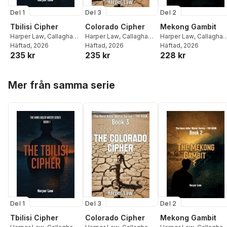
Del 1
Del 3
Del 2
Tbilisi Cipher
Colorado Cipher
Mekong Gambit
Harper Law
,
Callaghan
Harper Law
,
Callaghan
Harper Law
,
Callaghan
Publications
Häftad
, 2026
Publications
Häftad
, 2026
Publications
Häftad
, 2026
235 kr
235 kr
228 kr
Hoppa över listan
Mer från samma serie
Del 1
Del 3
Del 2
Tbilisi Cipher
Colorado Cipher
Mekong Gambit