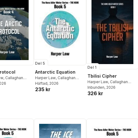
Del 5
Del 1
Protocol
Antarctic Equation
Tbilisi Cipher
aw
,
Callaghan
Harper Law
,
Callaghan
Harper Law
,
Callaghan
ons
2026
Publications
Häftad
, 2026
Publications
Inbunden
, 2026
235 kr
326 kr