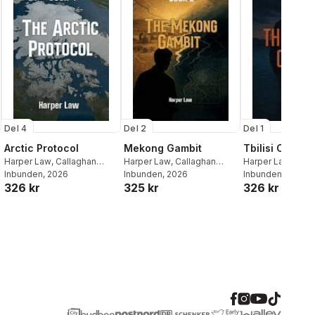
Del 4
Del 2
Del 1
Arctic Protocol
Mekong Gambit
Tbilisi Cipher
Harper Law
,
Callaghan
Harper Law
,
Callaghan
Harper Law
,
Call
Publications
Inbunden
, 2026
Publications
Inbunden
, 2026
Publications
Inbunden
, 2026
326 kr
325 kr
326 kr