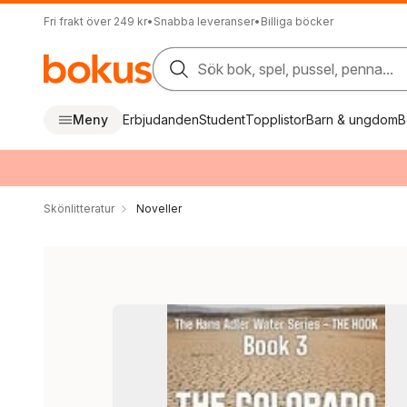
Fri frakt över 249 kr
•
Snabba leveranser
•
Billiga böcker
Sök bok, spel, pussel, penna...
Meny
Erbjudanden
Student
Topplistor
Barn & ungdom
B
Skönlitteratur
Noveller