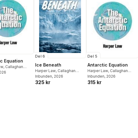
Del 6
Del 5
ic Equation
Ice Beneath
Antarctic Equation
aw
,
Callaghan
Harper Law
,
Callaghan
Harper Law
,
Callaghan
ons
2026
Publications
Inbunden
, 2026
Publications
Inbunden
, 2026
325 kr
315 kr