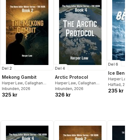
Del 6
Del 2
Del 4
Ice Beneath
Mekong Gambit
Arctic Protocol
Harper Law
,
Call
Harper Law
,
Callaghan
Harper Law
,
Callaghan
Publications
Häftad
, 2026
Publications
Inbunden
, 2026
Publications
Inbunden
, 2026
235 kr
325 kr
326 kr