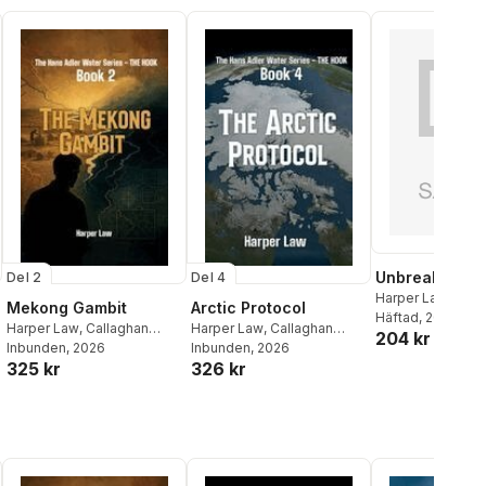
Unbreakable 
Del 2
Del 4
Harper Law
,
Call
Mekong Gambit
Arctic Protocol
Publications
Häftad
, 2026
Harper Law
,
Callaghan
Harper Law
,
Callaghan
204 kr
Publications
Inbunden
, 2026
Publications
Inbunden
, 2026
325 kr
326 kr