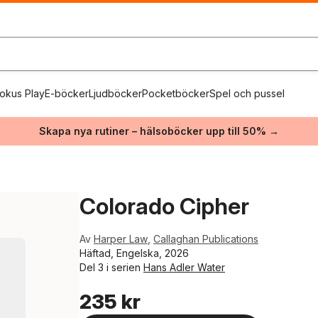
okus Play
E-böcker
Ljudböcker
Pocketböcker
Spel och pussel
Skapa nya rutiner – hälsoböcker upp till 50% →
Colorado Cipher
Av
Harper Law
,
Callaghan Publications
Häftad, Engelska, 2026
Del 3 i serien
Hans Adler Water
235 kr