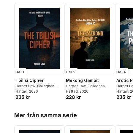
Del 1
Del 2
Del 4
Tbilisi Cipher
Mekong Gambit
Arctic 
Harper Law
,
Callaghan
Harper Law
,
Callaghan
Harper L
Publications
Häftad
, 2026
Publications
Häftad
, 2026
Publicati
Häftad
, 
235 kr
228 kr
235 kr
Hoppa över listan
Mer från samma serie