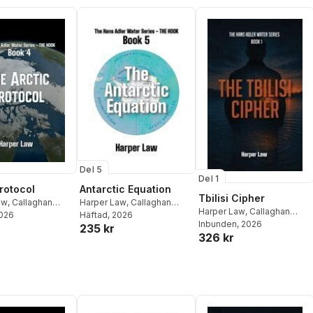
Del 5
Del 1
Protocol
Antarctic Equation
Tbilisi Cipher
aw
,
Callaghan
Harper Law
,
Callaghan
Harper Law
,
Callaghan
ons
2026
Publications
Häftad
, 2026
Publications
Inbunden
, 2026
235 kr
326 kr