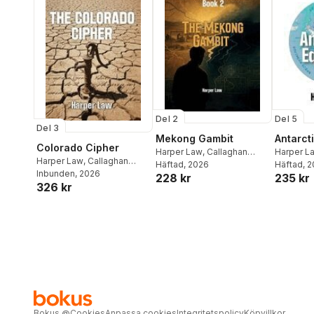
Del 2
Del 5
Del 3
Mekong Gambit
Antarct
Colorado Cipher
Harper Law
,
Callaghan
Harper L
Harper Law
,
Callaghan
Publications
Häftad
, 2026
Publicati
Häftad
, 
Publications
Inbunden
, 2026
228 kr
235 kr
326 kr
Bokus
@
Cookies
Anpassa cookies
Integritetspolicy
Köpvillkor