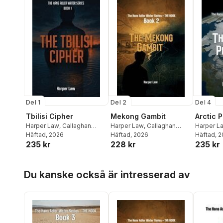
Del 1
Del 2
Del 4
Tbilisi Cipher
Mekong Gambit
Arctic 
Harper Law
,
Callaghan
Harper Law
,
Callaghan
Harper L
Publications
Häftad
, 2026
Publications
Häftad
, 2026
Publicati
Häftad
, 
235 kr
228 kr
235 kr
Hoppa över listan
Du kanske också är intresserad av