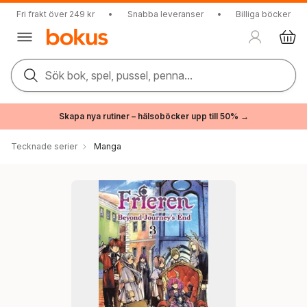
Fri frakt över 249 kr
•
Snabba leveranser
•
Billiga böcker
Sök bok, spel, pussel, penna...
Skapa nya rutiner – hälsoböcker upp till 50% →
Tecknade serier
Manga