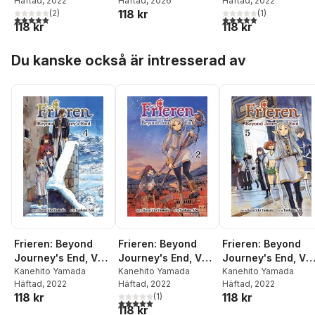
Häftad
, 2022
Häftad
, 2026
Häftad
, 2022
118 kr
(
2
)
(
1
)
5,0
utav 5 stjärnor. Totalt antal röster:
5,0
utav 5 stjärnor. Tota
118 kr
118 kr
Hoppa över listan
Du kanske också är intresserad av
Frieren: Beyond
Frieren: Beyond
Frieren: Beyond
Journey's End, Vol.
Journey's End, Vol.
Journey's End, Vol
4
Kanehito Yamada
2
Kanehito Yamada
5
Kanehito Yamada
Häftad
, 2022
Häftad
, 2022
Häftad
, 2022
118 kr
118 kr
(
1
)
5,0
utav 5 stjärnor. Totalt antal röster:
118 kr