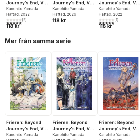
Journey's End, Vol.
Journey's End, Vol.
Journey's End, Vol
1
Kanehito Yamada
14
Kanehito Yamada
2
Kanehito Yamada
Häftad
, 2022
Häftad
, 2026
Häftad
, 2022
118 kr
(
2
)
(
1
)
5,0
utav 5 stjärnor. Totalt antal röster:
5,0
utav 5 stjärnor. Tota
118 kr
118 kr
Hoppa över listan
Mer från samma serie
Frieren: Beyond
Frieren: Beyond
Frieren: Beyond
Journey's End, Vol.
Journey's End, Vol.
Journey's End, Vol
1
Kanehito Yamada
14
Kanehito Yamada
2
Kanehito Yamada