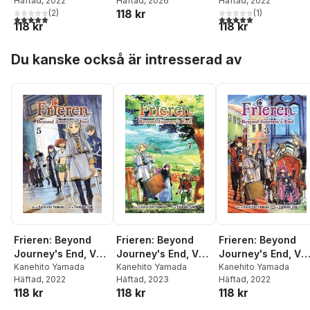
Häftad
, 2022
Häftad
, 2026
Häftad
, 2022
118 kr
(
2
)
(
1
)
5,0
utav 5 stjärnor. Totalt antal röster:
5,0
utav 5 stjärnor. Tota
118 kr
118 kr
Hoppa över listan
Du kanske också är intresserad av
Frieren: Beyond
Frieren: Beyond
Frieren: Beyond
Journey's End, Vol.
Journey's End, Vol.
Journey's End, Vol
5
Kanehito Yamada
7
Kanehito Yamada
3
Kanehito Yamada
Häftad
, 2022
Häftad
, 2023
Häftad
, 2022
118 kr
118 kr
118 kr