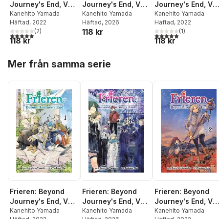
Journey's End, Vol.
Journey's End, Vol.
Journey's End, Vol
1
Kanehito Yamada
14
Kanehito Yamada
2
Kanehito Yamada
Häftad
, 2022
Häftad
, 2026
Häftad
, 2022
118 kr
(
2
)
(
1
)
5,0
utav 5 stjärnor. Totalt antal röster:
5,0
utav 5 stjärnor. Tota
118 kr
118 kr
Hoppa över listan
Mer från samma serie
Frieren: Beyond
Frieren: Beyond
Frieren: Beyond
Journey's End, Vol.
Journey's End, Vol.
Journey's End, Vol
1
Kanehito Yamada
14
Kanehito Yamada
2
Kanehito Yamada