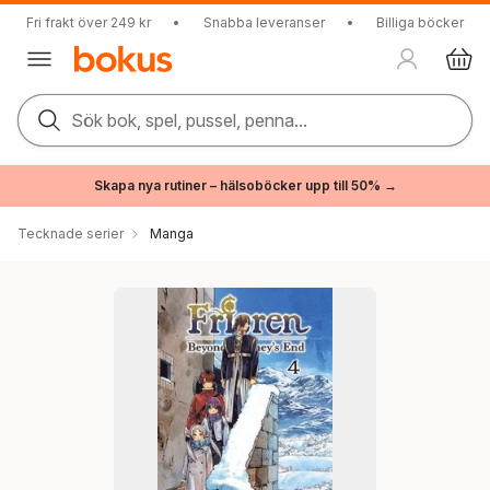
Fri frakt över 249 kr
•
Snabba leveranser
•
Billiga böcker
Sök bok, spel, pussel, penna...
Skapa nya rutiner – hälsoböcker upp till 50% →
Tecknade serier
Manga