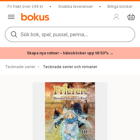
Fri frakt över 249 kr
•
Snabba leveranser
•
Billiga böcker
Sök bok, spel, pussel, penna...
Skapa nya rutiner – hälsoböcker upp till 50% →
Tecknade serier
Tecknade serier och romaner