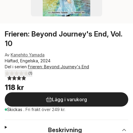
Frieren: Beyond Journey's End, Vol.
10
Av
Kanehito Yamada
Häftad, Engelska, 2024
Del i serien
Frieren: Beyond Journey's End
(
1
)
4,0
utav 5 stjärnor. Totalt antal röster:
118 kr
Lägg i varukorg
Skickas
.
Fri frakt över 249 kr.
Beskrivning