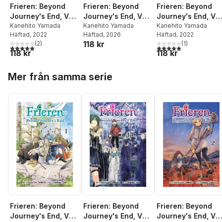
Frieren: Beyond
Frieren: Beyond
Frieren: Beyond
Journey's End, Vol.
Journey's End, Vol.
Journey's End, Vol
1
Kanehito Yamada
14
Kanehito Yamada
2
Kanehito Yamada
Häftad
, 2022
Häftad
, 2026
Häftad
, 2022
118 kr
(
2
)
(
1
)
5,0
utav 5 stjärnor. Totalt antal röster:
5,0
utav 5 stjärnor. Tota
118 kr
118 kr
Hoppa över listan
Mer från samma serie
Frieren: Beyond
Frieren: Beyond
Frieren: Beyond
Journey's End, Vol.
Journey's End, Vol.
Journey's End, Vol