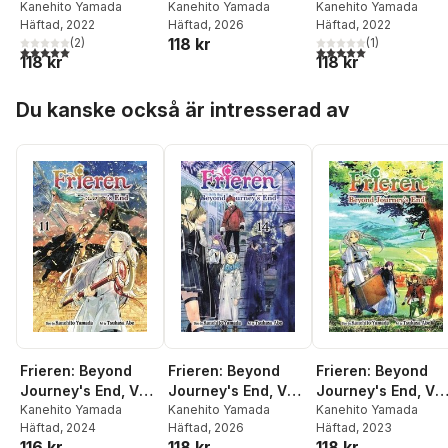
1
Kanehito Yamada
14
Kanehito Yamada
2
Kanehito Yamada
Häftad
, 2022
Häftad
, 2026
Häftad
, 2022
118 kr
(
2
)
(
1
)
5,0
utav 5 stjärnor. Totalt antal röster:
5,0
utav 5 stjärnor. Tota
118 kr
118 kr
Hoppa över listan
Du kanske också är intresserad av
Frieren: Beyond
Frieren: Beyond
Frieren: Beyond
Journey's End, Vol.
Journey's End, Vol.
Journey's End, Vol
11
Kanehito Yamada
14
Kanehito Yamada
7
Kanehito Yamada
Häftad
, 2024
Häftad
, 2026
Häftad
, 2023
116 kr
118 kr
118 kr