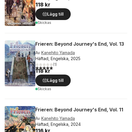
118 kr
Lägg till
Skickas
Frieren: Beyond Journey's End, Vol. 13
Av
Kanehito Yamada
Häftad, Engelska, 2025
(
1
)
5,0
utav 5 stjärnor. Totalt antal röster:
118 kr
Lägg till
Skickas
Frieren: Beyond Journey's End, Vol. 11
Av
Kanehito Yamada
Häftad, Engelska, 2024
116 kr