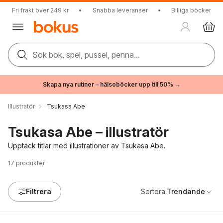
Fri frakt över 249 kr
•
Snabba leveranser
•
Billiga böcker
Sök bok, spel, pussel, penna...
Skapa nya rutiner – hälsoböcker upp till 50% →
Illustratör
Tsukasa Abe
Tsukasa Abe – illustratör
Upptäck titlar med illustrationer av Tsukasa Abe.
17
produkter
Filtrera
Sortera:
Trendande