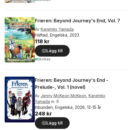
Frieren: Beyond Journey's End, Vol. 7
Av
Kanehito Yamada
Häftad, Engelska, 2023
118 kr
Lägg till
Skickas
Frieren: Beyond Journey's End -
Prelude-, Vol. 1 (novel)
Av
Jenny McKeon McKeon
,
Kanehito
Yamada
m. fl.
Inbunden, Engelska, 2026, 12-15 år
248 kr
Lägg till