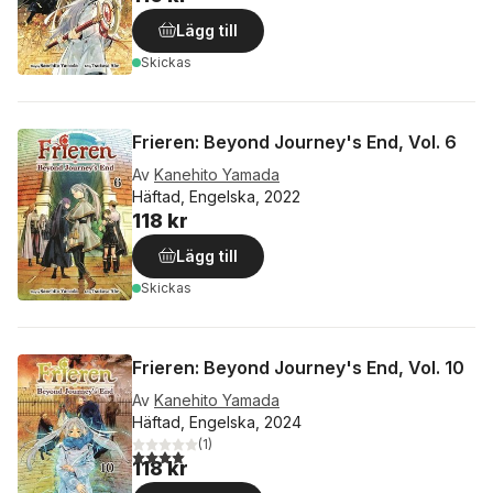
Lägg till
Skickas
Frieren: Beyond Journey's End, Vol. 6
Av
Kanehito Yamada
Häftad, Engelska, 2022
118 kr
Lägg till
Skickas
Frieren: Beyond Journey's End, Vol. 10
Av
Kanehito Yamada
Häftad, Engelska, 2024
(
1
)
4,0
utav 5 stjärnor. Totalt antal röster:
118 kr