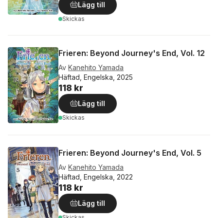
Lägg till
Skickas
Frieren: Beyond Journey's End, Vol. 12
Av
Kanehito Yamada
Häftad, Engelska, 2025
118 kr
Lägg till
Skickas
Frieren: Beyond Journey's End, Vol. 5
Av
Kanehito Yamada
Häftad, Engelska, 2022
118 kr
Lägg till
Skickas