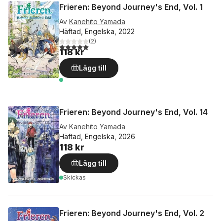
Frieren: Beyond Journey's End, Vol. 1
Av
Kanehito Yamada
Häftad, Engelska, 2022
(
2
)
5,0
utav 5 stjärnor. Totalt antal röster:
118 kr
Lägg till
Frieren: Beyond Journey's End, Vol. 14
Av
Kanehito Yamada
Häftad, Engelska, 2026
118 kr
Lägg till
Skickas
Frieren: Beyond Journey's End, Vol. 2