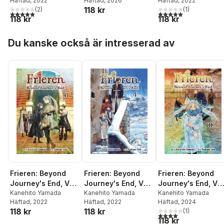
Häftad
, 2022
Häftad
, 2026
Häftad
, 2022
118 kr
(
2
)
(
1
)
5,0
utav 5 stjärnor. Totalt antal röster:
5,0
utav 5 stjärnor. Tota
118 kr
118 kr
Hoppa över listan
Du kanske också är intresserad av
Frieren: Beyond
Frieren: Beyond
Frieren: Beyond
Journey's End, Vol.
Journey's End, Vol.
Journey's End, Vol
6
Kanehito Yamada
4
Kanehito Yamada
10
Kanehito Yamada
Häftad
, 2022
Häftad
, 2022
Häftad
, 2024
118 kr
118 kr
(
1
)
4,0
utav 5 stjärnor. Tota
118 kr