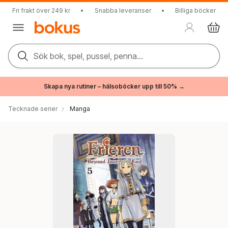
Fri frakt över 249 kr
•
Snabba leveranser
•
Billiga böcker
Sök bok, spel, pussel, penna...
Skapa nya rutiner – hälsoböcker upp till 50% →
Tecknade serier
Manga