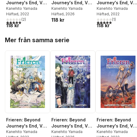
Journey's End, Vol.
Journey's End, Vol.
Journey's End, Vol
1
Kanehito Yamada
14
Kanehito Yamada
2
Kanehito Yamada
Häftad
, 2022
Häftad
, 2026
Häftad
, 2022
118 kr
(
2
)
(
1
)
5,0
utav 5 stjärnor. Totalt antal röster:
5,0
utav 5 stjärnor. Tota
118 kr
118 kr
Hoppa över listan
Mer från samma serie
Frieren: Beyond
Frieren: Beyond
Frieren: Beyond
Journey's End, Vol.
Journey's End, Vol.
Journey's End, Vol
1
Kanehito Yamada
14
Kanehito Yamada
2
Kanehito Yamada