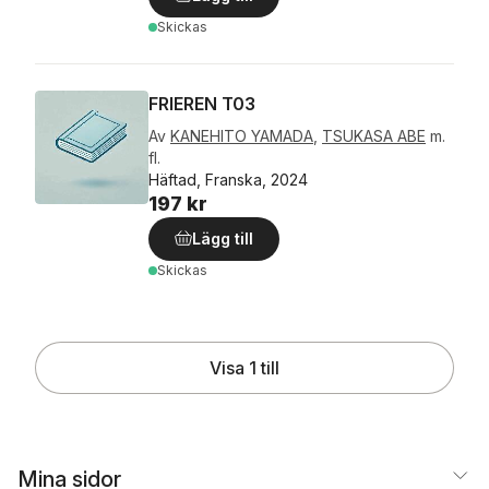
Skickas
FRIEREN T03
Av
KANEHITO YAMADA
,
TSUKASA ABE
m.
fl.
Häftad, Franska, 2024
197 kr
Lägg till
Skickas
Visa 1 till
Mina sidor