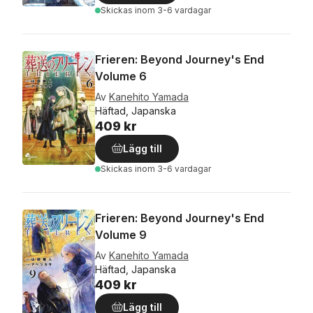
Skickas
inom 3-6 vardagar
Frieren: Beyond Journey's End
Volume 6
Av
Kanehito Yamada
Häftad, Japanska
409 kr
Lägg till
Skickas
inom 3-6 vardagar
Frieren: Beyond Journey's End
Volume 9
Av
Kanehito Yamada
Häftad, Japanska
409 kr
Lägg till