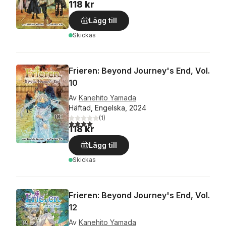
118 kr
Lägg till
Skickas
Frieren: Beyond Journey's End, Vol.
10
Av
Kanehito Yamada
Häftad, Engelska, 2024
(
1
)
4,0
utav 5 stjärnor. Totalt antal röster:
118 kr
Lägg till
Skickas
Frieren: Beyond Journey's End, Vol.
12
Av
Kanehito Yamada