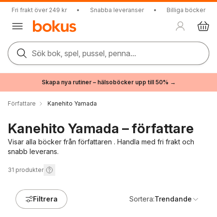
Fri frakt över 249 kr
•
Snabba leveranser
•
Billiga böcker
Sök bok, spel, pussel, penna...
Skapa nya rutiner – hälsoböcker upp till 50% →
Författare
Kanehito Yamada
Kanehito Yamada – författare
Visar alla böcker från författaren . Handla med fri frakt och
snabb leverans.
31
produkter
Filtrera
Sortera:
Trendande