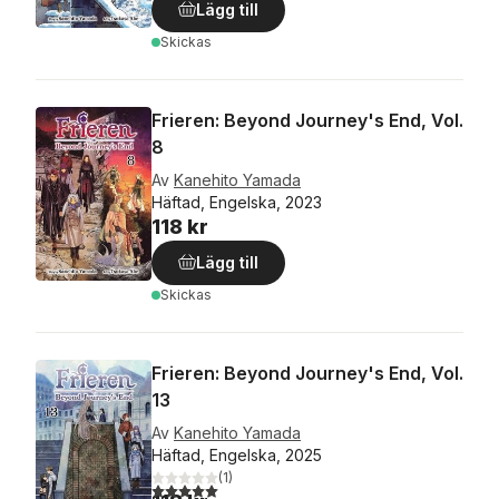
Lägg till
Skickas
Frieren: Beyond Journey's End, Vol.
8
Av
Kanehito Yamada
Häftad, Engelska, 2023
118 kr
Lägg till
Skickas
Frieren: Beyond Journey's End, Vol.
13
Av
Kanehito Yamada
Häftad, Engelska, 2025
(
1
)
5,0
utav 5 stjärnor. Totalt antal röster: