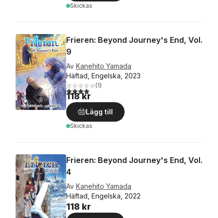
Skickas
Frieren: Beyond Journey's End, Vol.
9
Av
Kanehito Yamada
Häftad, Engelska, 2023
(
1
)
4,0
utav 5 stjärnor. Totalt antal röster:
118 kr
Lägg till
Skickas
Frieren: Beyond Journey's End, Vol.
4
Av
Kanehito Yamada
Häftad, Engelska, 2022
118 kr