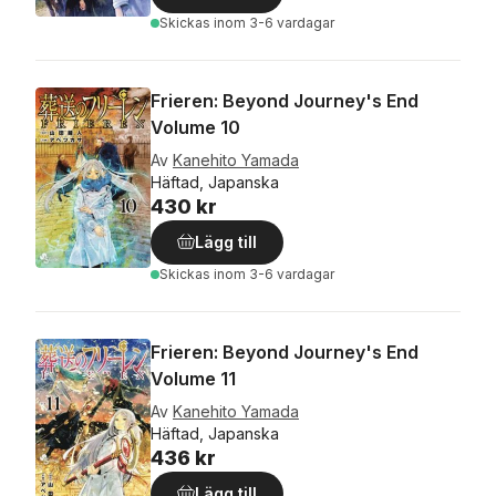
Skickas
inom 3-6 vardagar
Frieren: Beyond Journey's End
Volume 10
Av
Kanehito Yamada
Häftad, Japanska
430 kr
Lägg till
Skickas
inom 3-6 vardagar
Frieren: Beyond Journey's End
Volume 11
Av
Kanehito Yamada
Häftad, Japanska
436 kr
Lägg till