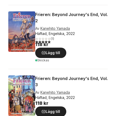
Frieren: Beyond Journey's End, Vol.
2
Av
Kanehito Yamada
Häftad, Engelska, 2022
(
1
)
5,0
utav 5 stjärnor. Totalt antal röster:
118 kr
Lägg till
Skickas
Frieren: Beyond Journey's End, Vol.
3
Av
Kanehito Yamada
Häftad, Engelska, 2022
118 kr
Lägg till