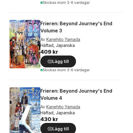
Skickas
inom 3-6 vardagar
Frieren: Beyond Journey's End
Volume 3
Av
Kanehito Yamada
Häftad, Japanska
409 kr
Lägg till
Skickas
inom 3-6 vardagar
Frieren: Beyond Journey's End
Volume 4
Av
Kanehito Yamada
Häftad, Japanska
430 kr
Lägg till