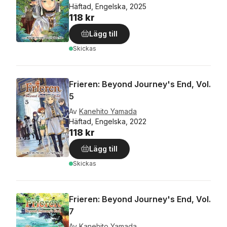
Häftad, Engelska, 2025
118 kr
Lägg till
Skickas
Frieren: Beyond Journey's End, Vol.
5
Av
Kanehito Yamada
Häftad, Engelska, 2022
118 kr
Lägg till
Skickas
Frieren: Beyond Journey's End, Vol.
7
Av
Kanehito Yamada