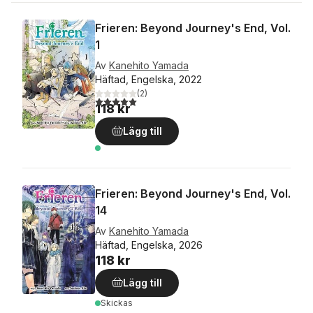
Frieren: Beyond Journey's End, Vol.
1
Av
Kanehito Yamada
Häftad, Engelska, 2022
(
2
)
5,0
utav 5 stjärnor. Totalt antal röster:
118 kr
Lägg till
Frieren: Beyond Journey's End, Vol.
14
Av
Kanehito Yamada
Häftad, Engelska, 2026
118 kr
Lägg till
Skickas