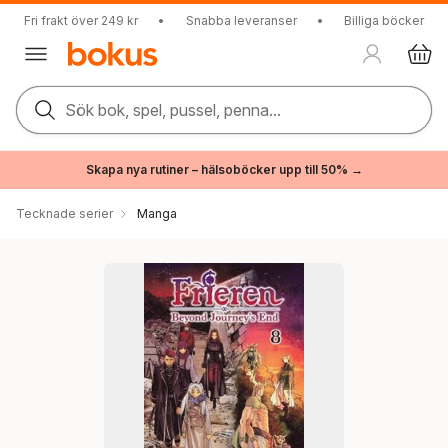
Fri frakt över 249 kr
•
Snabba leveranser
•
Billiga böcker
Sök bok, spel, pussel, penna...
Skapa nya rutiner – hälsoböcker upp till 50% →
Tecknade serier
Manga