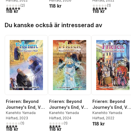
Häftad
, 2022
Häftad
, 2026
Häftad
, 2022
118 kr
(
2
)
(
1
)
5,0
utav 5 stjärnor. Totalt antal röster:
5,0
utav 5 stjärnor. Tota
118 kr
118 kr
Hoppa över listan
Du kanske också är intresserad av
Frieren: Beyond
Frieren: Beyond
Frieren: Beyond
Journey's End, Vol.
Journey's End, Vol.
Journey's End, Vol
9
Kanehito Yamada
10
Kanehito Yamada
3
Kanehito Yamada
Häftad
, 2023
Häftad
, 2024
Häftad
, 2022
118 kr
(
1
)
(
1
)
4,0
utav 5 stjärnor. Totalt antal röster:
4,0
utav 5 stjärnor. Totalt antal röster:
118 kr
118 kr