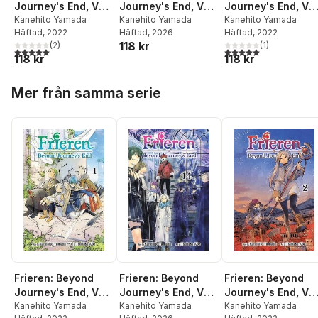
Journey's End, Vol.
Journey's End, Vol.
Journey's End, Vol
1
Kanehito Yamada
14
Kanehito Yamada
2
Kanehito Yamada
Häftad
, 2022
Häftad
, 2026
Häftad
, 2022
118 kr
(
2
)
(
1
)
5,0
utav 5 stjärnor. Totalt antal röster:
5,0
utav 5 stjärnor. Tota
118 kr
118 kr
Hoppa över listan
Mer från samma serie
Frieren: Beyond
Frieren: Beyond
Frieren: Beyond
Journey's End, Vol.
Journey's End, Vol.
Journey's End, Vol
1
Kanehito Yamada
14
Kanehito Yamada
2
Kanehito Yamada