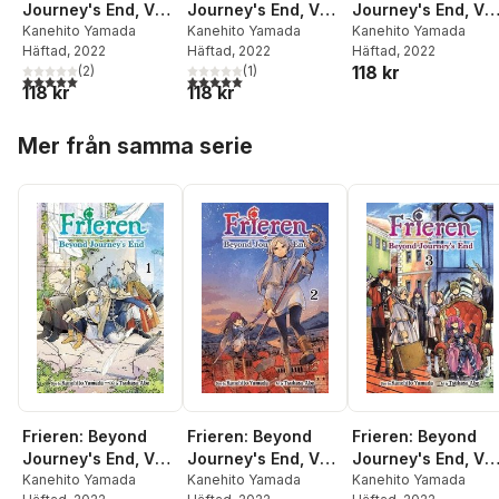
Journey's End, Vol.
Journey's End, Vol.
Journey's End, Vol
1
Kanehito Yamada
2
Kanehito Yamada
3
Kanehito Yamada
Häftad
, 2022
Häftad
, 2022
Häftad
, 2022
118 kr
(
2
)
(
1
)
5,0
utav 5 stjärnor. Totalt antal röster:
5,0
utav 5 stjärnor. Totalt antal röster:
118 kr
118 kr
Hoppa över listan
Mer från samma serie
Frieren: Beyond
Frieren: Beyond
Frieren: Beyond
Journey's End, Vol.
Journey's End, Vol.
Journey's End, Vol
1
Kanehito Yamada
2
Kanehito Yamada
3
Kanehito Yamada