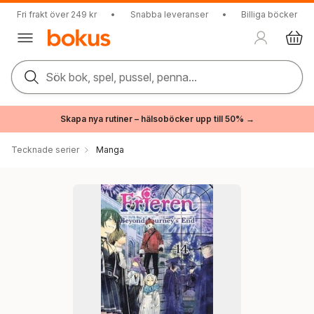
Fri frakt över 249 kr
•
Snabba leveranser
•
Billiga böcker
Sök bok, spel, pussel, penna...
Skapa nya rutiner – hälsoböcker upp till 50% →
Tecknade serier
Manga