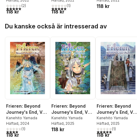
Häftad
, 2022
Häftad
, 2022
Häftad
, 2022
118 kr
(
2
)
(
1
)
5,0
utav 5 stjärnor. Totalt antal röster:
5,0
utav 5 stjärnor. Totalt antal röster:
118 kr
118 kr
Hoppa över listan
Du kanske också är intresserad av
Frieren: Beyond
Frieren: Beyond
Frieren: Beyond
Journey's End, Vol.
Journey's End, Vol.
Journey's End, Vol
10
Kanehito Yamada
12
Kanehito Yamada
13
Kanehito Yamada
Häftad
, 2024
Häftad
, 2025
Häftad
, 2025
118 kr
(
1
)
(
1
)
4,0
utav 5 stjärnor. Totalt antal röster:
5,0
utav 5 stjärnor. Tota
118 kr
118 kr