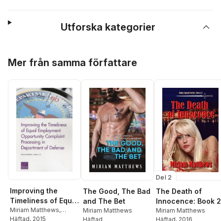
Utforska kategorier
Hoppa över listan
Mer från samma författare
Del 2
Improving the
The Good, The Bad
The Death of
Timeliness of Equal
and The Bet
Innocence: Book 2
Employment
Miriam Matthews
,
Miriam Matthews
Miriam Matthews
Nelson Lim
Häftad
, 2015
Häftad
Häftad
, 2016
Opportunity