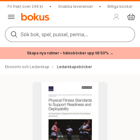
Fri frakt över 249 kr
•
Snabba leveranser
•
Billiga böcker
Sök bok, spel, pussel, penna...
Skapa nya rutiner – hälsoböcker upp till 50% →
Ekonomi och Ledarskap
Ledarskapsböcker