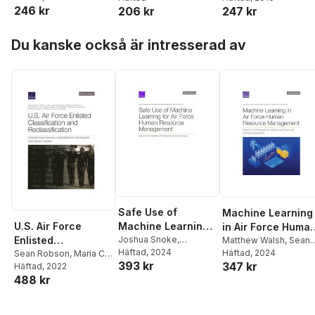
246 kr
206 kr
247 kr
Complaint
Processing in
Hoppa över listan
Department of
Du kanske också är intresserad av
Defense
Safe Use of
Machine Learning
U.S. Air Force
Machine Learning
in Air Force Huma
Enlisted
for Air Force
Joshua Snoke
,
Resource
Matthew Walsh
,
Sean
Matthew Walsh
Häftad
, 2024
,
Joshua
Robson
Häftad
, 2024
,
Albert A
Classification and
Sean Robson
,
Maria C
Human Resource
Management
393 kr
Williams
,
David
347 kr
Robbert
,
David
Lytell
Häftad
,
Matthew Walsh
, 2022
,
Reclassification
Management
Schulker
488 kr
Schulker
Kimberly Curry Hall
,
Kirsten M Keller
,
Vikram
Kilambi
,
Joshua Snoke
,