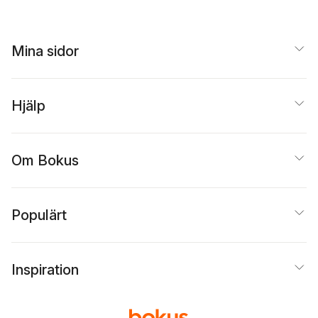
Jonathan W Welburn
,
Patrick S Roberts
,
Owen Hall
,
Louis T
Mariano
Mina sidor
Hjälp
Om Bokus
Populärt
Inspiration