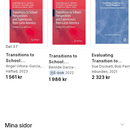
Del 37
Transitions to
Evaluating
Transitions to
School:
Transition to
School:
Perspectives and
Angel Urbina-García
,
School Programs
Sue Dockett
,
Bob Perr
Perspectives and
Benilde Garcia-
Bob Perry
Häftad
, 2023
,
Sue Dockett
,
Inbunden
, 2021
Experiences from
Cabrero
,
Divya Jindal-
E-bok
2022
Experiences from
1 561 kr
Divya Jindal-Snape
,
2 323 kr
Latin America
Snape
,
Sue Dockett
,
1 986 kr
Latin America
Benilde García-Cabrero
Bob Perry
,
Angel
Urbina-Garcia
Mina sidor