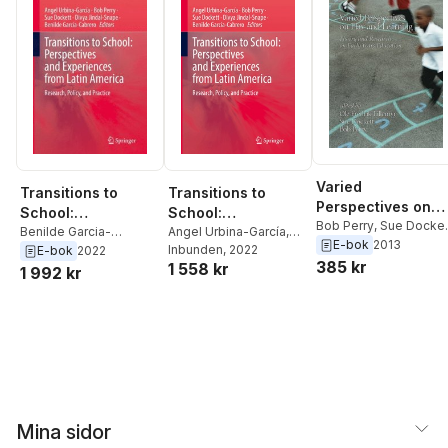
Varied
Transitions to
Transitions to
Perspectives on
School:
School:
Play and Learning
Bob Perry
,
Sue Docket
Perspectives and
Benilde Garcia-
Perspectives and
Angel Urbina-García
,
Ole Fredrik Lillemyr
E-bok
2013
Cabrero
,
Divya Jindal-
Bob Perry
Inbunden
, 2022
,
Sue Dockett
,
E-bok
2022
Experiences from
Experiences from
385 kr
1 558 kr
Snape
,
Sue Dockett
,
Divya Jindal-Snape
,
1 992 kr
Latin America
Latin America
Bob Perry
,
Angel
Benilde García-Cabrero
Urbina-Garcia
Mina sidor