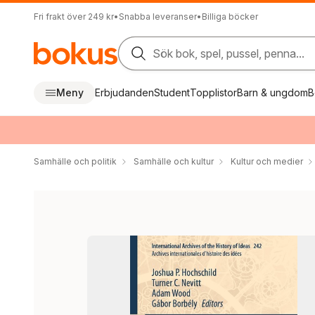
Fri frakt över 249 kr
•
Snabba leveranser
•
Billiga böcker
Sök bok, spel, pussel, penna...
Meny
Erbjudanden
Student
Topplistor
Barn & ungdom
B
Samhälle och politik
Samhälle och kultur
Kultur och medier