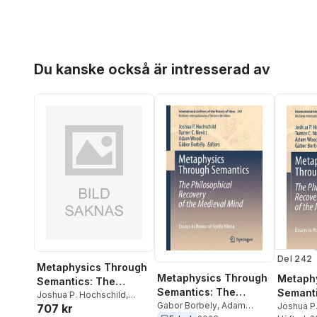
Hoppa över listan
Du kanske också är intresserad av
Del 242
Metaphysics Through
Metaphysics Through
Metaph
Semantics: The
Semantics: The
Semanti
Philosophical
Joshua P. Hochschild
,
Philosophical
Gabor Borbely
,
Adam
Philoso
Joshua P
707 kr
Turner C. Nevitt
Recovery of the