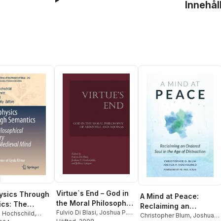
Innehål
Virtue`s End – God in
ysics Through
A Mind at Peace:
the Moral Philosophy
cs: The
Reclaiming an
of Aristotle and
Fulvio Di Blasi
,
Joshua P.
phical
. Hochschild
,
Ordered Soul in the
Christopher Blum
,
Joshua