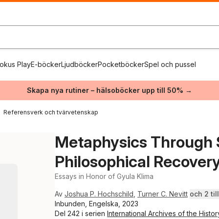
okus Play
E-böcker
Ljudböcker
Pocketböcker
Spel och pussel
Skapa nya rutiner – hälsoböcker upp till 50% →
Referensverk och tvärvetenskap
Metaphysics Through 
Philosophical Recovery
Essays in Honor of Gyula Klima
Av
Joshua P. Hochschild
,
Turner C. Nevitt
och 2 till
Inbunden, Engelska, 2023
Del 242 i serien
International Archives of the Histo