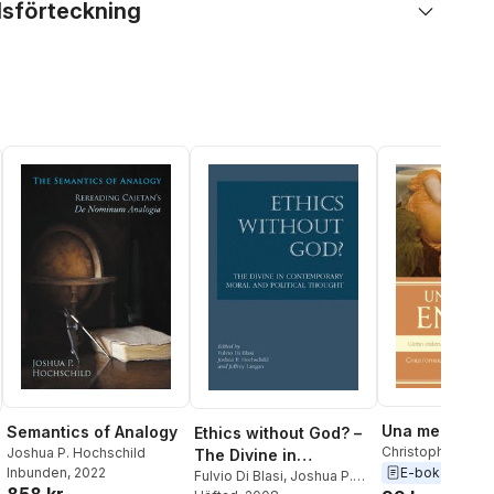
lsförteckning
Una mente en
Semantics of Analogy
Ethics without God? –
Christopher O. B
Joshua P. Hochschild
The Divine in
Joshua P. Hochsc
E-bok
2023
Inbunden
, 2022
Contemporary Moral
Fulvio Di Blasi
,
Joshua P.