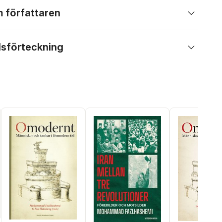
 författaren
lsförteckning