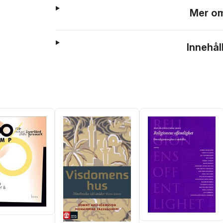
Mer om
Innehål