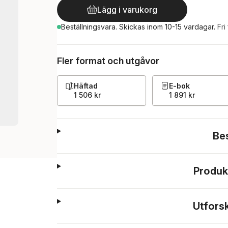
Lägg i varukorg
Beställningsvara.
Skickas
inom 10-15 vardagar
.
Fri
Fler format och utgåvor
Häftad
E-bok
1 506 kr
1 891 kr
Be
Produk
Utfors