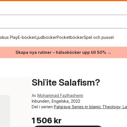
okus Play
E-böcker
Ljudböcker
Pocketböcker
Spel och pussel
Skapa nya rutiner – hälsoböcker upp till 50% →
Shiʿite Salafism?
Av
Mohammad Fazlhashemi
Inbunden, Engelska, 2022
Del i serien
Palgrave Series in Islamic Theology, L
1 506 kr