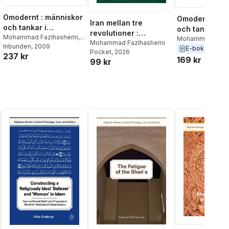
Omodernt : människor
Omodernt : mä
Iran mellan tre
och tankar i
och tankar i
revolutioner :
förmodern tid
Mohammad Fazlhashemi
,
förmodern tid
Mohammad Fazl
förebilder och
Mohammad Fazlhashemi
Eva Österberg
Inbunden
, 2009
Eva Österberg
E-bok
2015
Pocket
, 2026
motbilder
237 kr
169 kr
99 kr