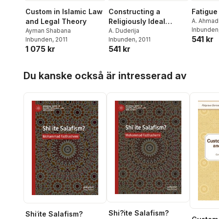
Custom in Islamic Law
Constructing a
Fatigue 
and Legal Theory
Religiously Ideal
A. Ahmad
Inbunden
Ayman Shabana
',Believer', and
A. Duderija
541 kr
Inbunden
, 2011
Inbunden
, 2011
',Woman', in Islam
1 075 kr
541 kr
Hoppa över listan
Du kanske också är intresserad av
Shi?ite Salafism?
Shiʿite Salafism?