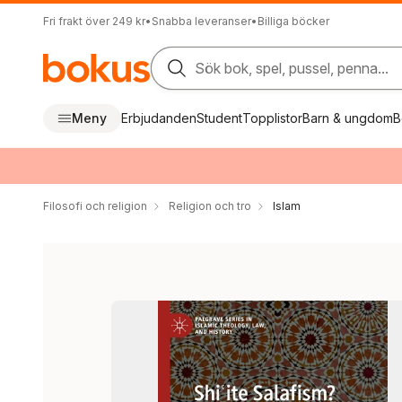
Fri frakt över 249 kr
•
Snabba leveranser
•
Billiga böcker
Sök bok, spel, pussel, penna...
Meny
Erbjudanden
Student
Topplistor
Barn & ungdom
B
Filosofi och religion
Religion och tro
Islam