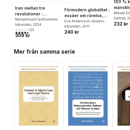
100 % k
mänskli
Iran mellan tre
Förmodern globalitet :
och kul
Mikael Ei
revolutioner :
essäer om rörelse,
Furumark
Häftad
, 
förebilder och
Mohammad Fazlhashemi
möten och fjärran ting
Eva Andersson
,
Anders
232 kr
Christine
Inbunden
, 2024
motbilder
Andrén
Inbunden
,
Hans Bolin
, 2011
,
Jan von
under 10 000 år
Franksso
(
2
)
240 kr
Bonsdorff
,
Kerstin Cassel
,
4,5
utav 5 stjärnor. Totalt antal röster:
Mohamma
309 kr
Mohammad Fazlhashemi
,
Katherin
Dominic Ingemark
,
Carina
Laskar
,
A
Hoppa över listan
Jacobsson
,
Björn Nilsson
,
Ingrid Ma
Mer från samma serie
Mats Roslund
,
Elisabeth
Patrik No
Rudebeck
,
Fredrik
Sejlitz
,
Ul
Svanberg
,
Torun
Zachrisson