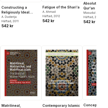
Absolute Reali
Fatigue of the Shari‘a
Constructing a
Qur'an
A. Ahmad
Religiously Ideal
Masudul Alam Ch
Häftad
, 2012
',Believer', and
A. Duderija
Häftad
, 2018
542 kr
Häftad
, 2011
542 kr
',Woman', in Islam
542 kr
Conceptualiza
Matrilineal,
Contemporary Islamic