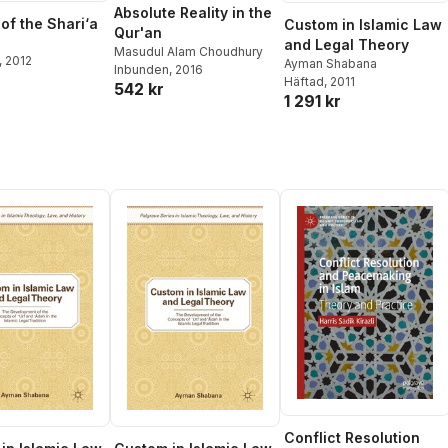
Absolute Reality in the
of the Shari‘a
Custom in Islamic Law
Qur'an
and Legal Theory
Masudul Alam Choudhury
, 2012
Ayman Shabana
Inbunden
, 2016
Häftad
, 2011
542 kr
1 291 kr
Conflict Resolution