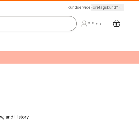
Kundservice
Företagskund?
aw, and History