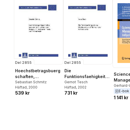
Del 2855
Del 2855
Hoechstbetragsbuerg
Die
Science
schaften,
Funktionsfaehigkeit
Manage
Insbesondere Bei
Sebastian Schmitz
Des Wettbewerbs Auf
Gernot Tesch
Informa
Gerhard-
Häftad
, 2000
Häftad
, 2002
Mehreren Buergen, Im
Maerkten Des
Erfan Ba
E-bok
Techno
539 kr
731 kr
Materiellen Recht Und
Faehrverkehrs
Babek Erd
1 141 kr
Im Prozeß
Molamoh
Mirzazad