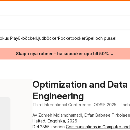
okus Play
E-böcker
Ljudböcker
Pocketböcker
Spel och pussel
Skapa nya rutiner – hälsoböcker upp till 50% →
Optimization and Data 
Engineering
Third International Conference, ODSIE 2025, Istan
Av
Zohreh Molamohamadi
,
Erfan Babaee Tirkolae
Häftad, Engelska, 2026
Del 2855 i serien
Communications in Computer and 