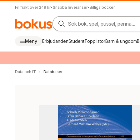
Fri frakt över 249 kr
•
Snabba leveranser
•
Billiga böcker
Sök bok, spel, pussel, penna...
Meny
Erbjudanden
Student
Topplistor
Barn & ungdom
B
Data och IT
Databaser