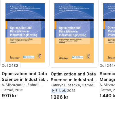
Del 2482
Del 2444
Optimization and Data
Science, Engi
Optimization and Data
Science in Industrial
Management 
Science in Industrial
Engineering
A. Mirzazadeh
,
Zohreh
Information
A. Mirzazadeh
,
Z
Engineering
Kathryn E. Stecke
,
Gerhard-
Molamohamadi
Häftad
, 2025
,
Erfan
Molamohamadi
Häftad
, 2025
,
Wilhelm Weber
,
Erfan
E-bok
2025
Technology
970 kr
1 440 kr
Babaee Tirkolaee
,
Erdebilli
,
Erfan B
Babaee Tirkolaee
,
Zohreh
1 296 kr
Gerhard-Wilhelm Weber
,
Tirkolaee
,
Gerha
Molamohamadi
,
A.
Kathryn E. Stecke
Wilhelm Weber
,
A
Mirzazadeh
Dolgui