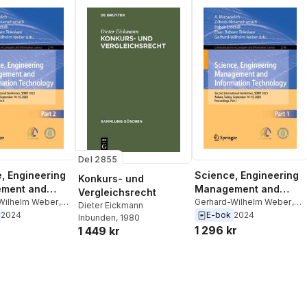
Del 2855
, Engineering
Science, Engineering
Konkurs- und
ment and
Management and
Vergleichsrecht
tion
Wilhelm Weber
,
Information
Gerhard-Wilhelm Weber
,
Dieter Eickmann
baee Tirkolaee
,
Erfan Babaee Tirkolaee
,
2024
E-bok
2024
logy
Technology
Inbunden
, 1980
ebilli
,
Zohreh
Babek Erdebilli
,
Zohreh
1 296 kr
1 449 kr
amadi
,
A.
Molamohamadi
,
A.
eh
Mirzazadeh