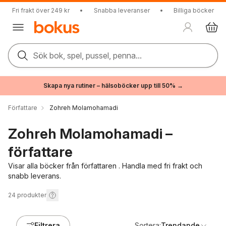
Fri frakt över 249 kr
•
Snabba leveranser
•
Billiga böcker
Sök bok, spel, pussel, penna...
Skapa nya rutiner – hälsoböcker upp till 50% →
Författare
Zohreh Molamohamadi
Zohreh Molamohamadi –
författare
Visar alla böcker från författaren . Handla med fri frakt och
snabb leverans.
24
produkter
Filtrera
Sortera:
Trendande