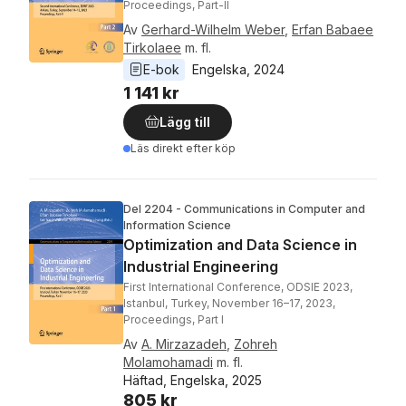
Proceedings, Part-II
Av
Gerhard-Wilhelm Weber
,
Erfan Babaee
Tirkolaee
m. fl.
E-bok
Engelska
, 
2024
1 141 kr
Lägg till
Läs direkt efter köp
Del 2204 - Communications in Computer and
Information Science
Optimization and Data Science in
Industrial Engineering
First International Conference, ODSIE 2023,
Istanbul, Turkey, November 16–17, 2023,
Proceedings, Part I
Av
A. Mirzazadeh
,
Zohreh
Molamohamadi
m. fl.
Häftad, Engelska, 2025
805 kr