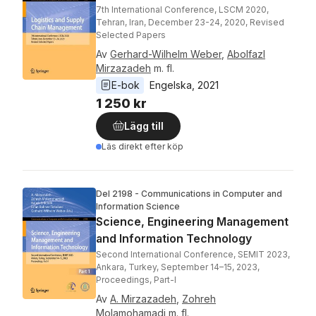
7th International Conference, LSCM 2020,
Tehran, Iran, December 23-24, 2020, Revised
Selected Papers
Av
Gerhard-Wilhelm Weber
,
Abolfazl
Mirzazadeh
m. fl.
E-bok
Engelska
, 
2021
1 250 kr
Lägg till
Läs direkt efter köp
Del 2198 - Communications in Computer and
Information Science
Science, Engineering Management
and Information Technology
Second International Conference, SEMIT 2023,
Ankara, Turkey, September 14–15, 2023,
Proceedings, Part-I
Av
A. Mirzazadeh
,
Zohreh
Molamohamadi
m. fl.