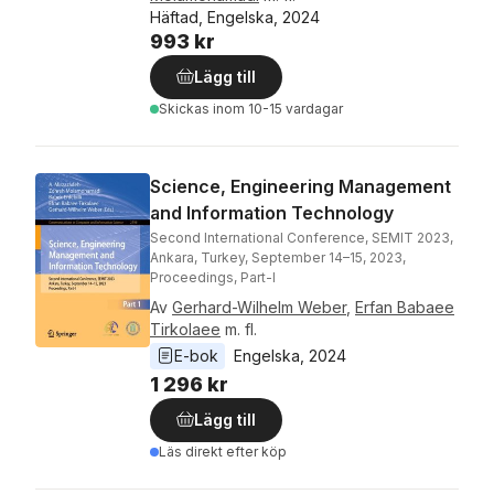
Häftad, Engelska, 2024
993 kr
Lägg till
Skickas
inom 10-15 vardagar
Science, Engineering Management
and Information Technology
Second International Conference, SEMIT 2023,
Ankara, Turkey, September 14–15, 2023,
Proceedings, Part-I
Av
Gerhard-Wilhelm Weber
,
Erfan Babaee
Tirkolaee
m. fl.
E-bok
Engelska
, 
2024
1 296 kr
Lägg till
Läs direkt efter köp