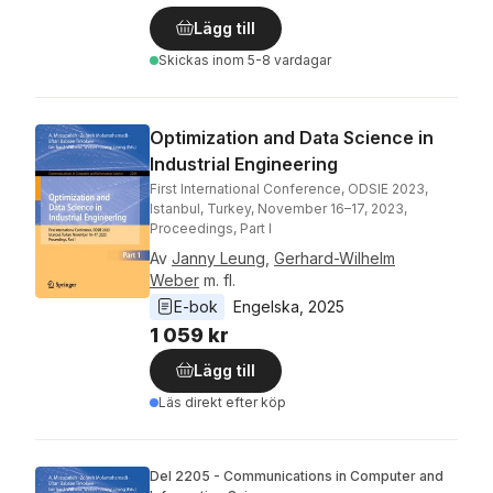
Lägg till
Skickas
inom 5-8 vardagar
Optimization and Data Science in
Industrial Engineering
First International Conference, ODSIE 2023,
Istanbul, Turkey, November 16–17, 2023,
Proceedings, Part I
Av
Janny Leung
,
Gerhard-Wilhelm
Weber
m. fl.
E-bok
Engelska
, 
2025
1 059 kr
Lägg till
Läs direkt efter köp
Del 2205 - Communications in Computer and