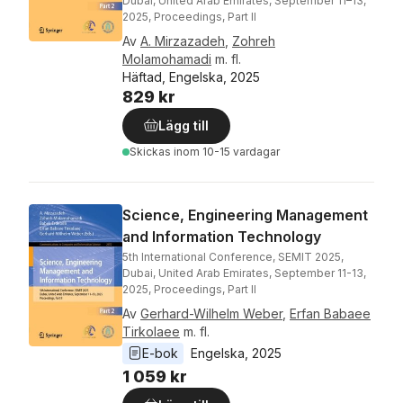
Dubai, United Arab Emirates, September 11–13,
2025, Proceedings, Part II
Av
A. Mirzazadeh
,
Zohreh
Molamohamadi
m. fl.
Häftad, Engelska, 2025
829 kr
Lägg till
Skickas
inom 10-15 vardagar
Science, Engineering Management
and Information Technology
5th International Conference, SEMIT 2025,
Dubai, United Arab Emirates, September 11-13,
2025, Proceedings, Part II
Av
Gerhard-Wilhelm Weber
,
Erfan Babaee
Tirkolaee
m. fl.
E-bok
Engelska
, 
2025
1 059 kr