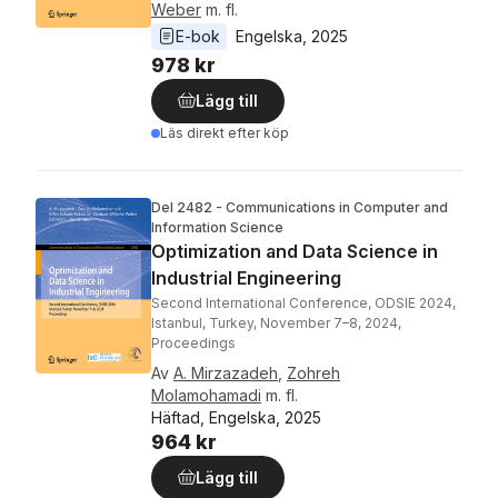
Weber
m. fl.
E-bok
Engelska
, 
2025
978 kr
Lägg till
Läs direkt efter köp
Del 2482 - Communications in Computer and
Information Science
Optimization and Data Science in
Industrial Engineering
Second International Conference, ODSIE 2024,
Istanbul, Turkey, November 7–8, 2024,
Proceedings
Av
A. Mirzazadeh
,
Zohreh
Molamohamadi
m. fl.
Häftad, Engelska, 2025
964 kr
Lägg till