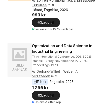
Av
Zohreh Molamohamadi
,
Erfan Babaee
Tirkolaee
m. fl.
Häftad, Engelska, 2026
993 kr
Lägg till
Skickas
inom 10-15 vardagar
Optimization and Data Science in
Industrial Engineering
Third International Conference, ODSIE 2025,
Istanbul, Turkey, November 20-22, 2025,
Proceedings, Part II
Av
Gerhard-Wilhelm Weber
,
A.
Mirzazadeh
m. fl.
E-bok
Engelska
, 
2026
1 296 kr
Lägg till
Läs direkt efter köp