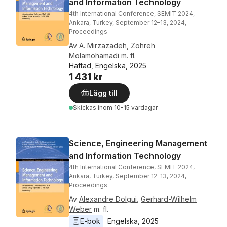
and Information Technology
4th International Conference, SEMIT 2024,
Ankara, Turkey, September 12–13, 2024,
Proceedings
Av
A. Mirzazadeh
,
Zohreh
Molamohamadi
m. fl.
Häftad, Engelska, 2025
1 431 kr
Lägg till
Skickas
inom 10-15 vardagar
Science, Engineering Management
and Information Technology
4th International Conference, SEMIT 2024,
Ankara, Turkey, September 12-13, 2024,
Proceedings
Av
Alexandre Dolgui
,
Gerhard-Wilhelm
Weber
m. fl.
E-bok
Engelska
, 
2025