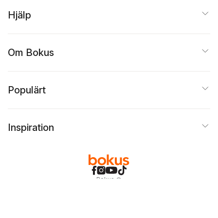
Hjälp
Om Bokus
Populärt
Inspiration
Bokus
@
Cookies
Anpassa cookies
Integritetspolicy
Köpvillkor