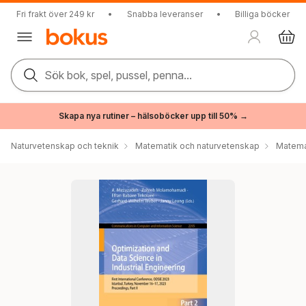
Fri frakt över 249 kr
•
Snabba leveranser
•
Billiga böcker
Sök bok, spel, pussel, penna...
Skapa nya rutiner – hälsoböcker upp till 50% →
Naturvetenskap och teknik
Matematik och naturvetenskap
Matema