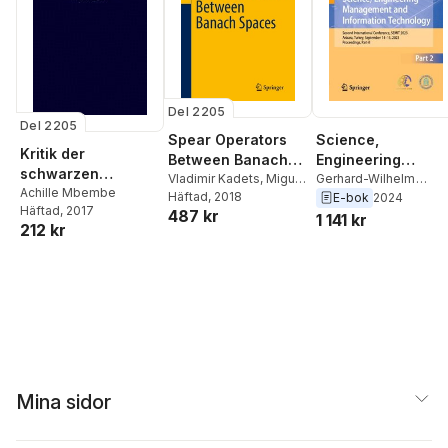
Del 2205
Del 2205
Spear Operators
Science,
Kritik der
Between Banach
Engineering
schwarzen
Spaces
Vladimir Kadets
,
Miguel
Management and
Gerhard-Wilhelm
Vernunft
Achille Mbembe
Martín
Häftad
,
, 2018
Javier Merí
,
Weber
,
Erfan Babaee
E-bok
2024
Information
Häftad
, 2017
487 kr
Antonio Pérez
Tirkolaee
,
Babek
1 141 kr
Technology
212 kr
Erdebilli
,
Zohreh
Molamohamadi
,
A.
Mirzazadeh
Mina sidor