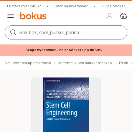
Fri frakt över 249 kr
•
Snabba leveranser
•
Billiga böcker
Sök bok, spel, pussel, penna...
Skapa nya rutiner – hälsoböcker upp till 50% →
Naturvetenskap och teknik
Matematik och naturvetenskap
Fysik