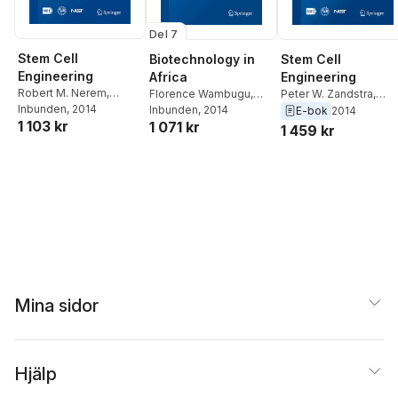
Del 7
Stem Cell
Stem Cell
Biotechnology in
Engineering
Engineering
Africa
Robert M. Nerem
,
Peter W. Zandstra
,
Florence Wambugu
,
Jeanne Loring
Inbunden
, 2014
,
Todd C.
David V. Schaffer
,
Sea
Daniel Kamanga
Inbunden
, 2014
E-bok
2014
1 103 kr
McDevitt
,
Sean P.
1 071 kr
P. Palecek
,
Todd C.
1 459 kr
Palecek
,
David V.
McDevitt
,
Jeanne
Schaffer
,
Peter W.
Loring
,
Robert M.
Zandstra
Nerem
Mina sidor
Hjälp