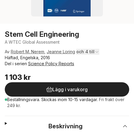
Stem Cell Engineering
A WTEC Global Assessment
Av
Robert M. Nerem
,
Jeanne Loring
och 4 till
Häftad, Engelska, 2016
Del i serien
Science Policy Reports
1 103 kr
Lägg i varukorg
Beställningsvara.
Skickas
inom 10-15 vardagar
.
Fri frakt över
249 kr.
Beskrivning