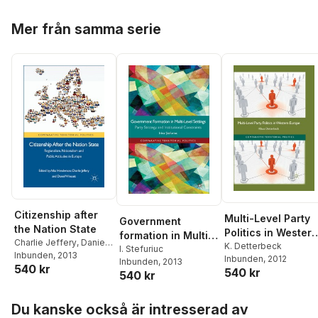
Hoppa över listan
Mer från samma serie
Citizenship after
Multi-Level Party
Government
the Nation State
Politics in Western
formation in Multi-
Charlie Jeffery
,
Daniel
Europe
K. Detterbeck
Level Settings
I. Stefuriuc
Wincott
Inbunden
,
A. Henderson
, 2013
Inbunden
, 2012
Inbunden
, 2013
540 kr
540 kr
540 kr
Hoppa över listan
Du kanske också är intresserad av