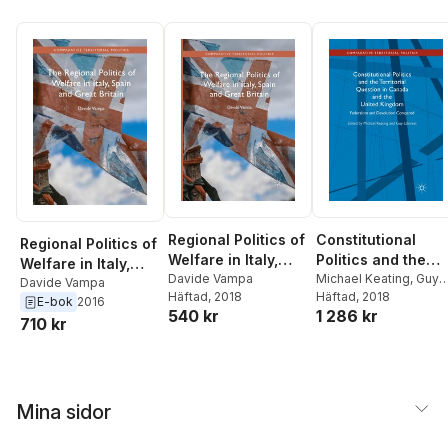
Regional Politics of
Constitutional
Regional Politics of
Welfare in Italy,
Politics and the
Welfare in Italy,
Spain and Great
Davide Vampa
Territorial Questi
Michael Keating
,
Guy
Spain and Great
Davide Vampa
Häftad
, 2018
Laforest
Häftad
, 2018
Britain
in Canada and the
E-bok
2016
Britain
540 kr
1 286 kr
United Kingdom
710 kr
Mina sidor