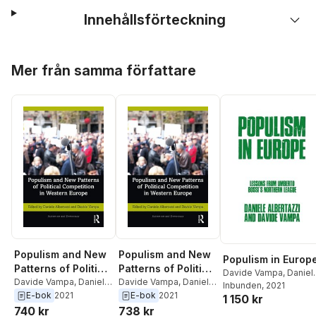
Innehållsförteckning
Hoppa över listan
Mer från samma författare
Populism and New
Populism and New
Populism in Europ
Patterns of Political
Patterns of Political
Davide Vampa
,
Daniel
Competition in
Davide Vampa
,
Daniele
Competition in
Davide Vampa
,
Daniele
Albertazzi
Inbunden
, 2021
Albertazzi
Albertazzi
E-bok
2021
E-bok
2021
Western Europe
Western Europe
1 150 kr
740 kr
738 kr