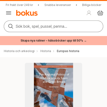
Fri frakt över 249 kr
•
Snabba leveranser
•
Billiga böcker
Sök bok, spel, pussel, penna...
Skapa nya rutiner – hälsoböcker upp till 50% →
Historia och arkeologi
Historia
Europas historia