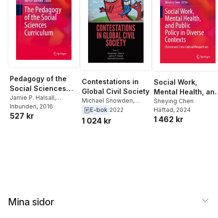
Pedagogy of the
Contestations in
Social Work,
Social Sciences
Global Civil Society
Mental Health, an
Curriculum
Jamie P. Halsall
,
Michael Snowden
,
Public Policy in
Sheying Chen
Michael Snowden
Inbunden
, 2016
Jamie P. Halsall
,
Häftad
, 2024
E-bok
2022
Diverse Contexts
527 kr
1 462 kr
Roopinder Oberoi
1 024 kr
Mina sidor