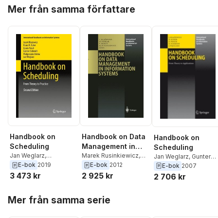
Hoppa över listan
Mer från samma författare
Handbook on
Handbook on Data
Handbook on
Scheduling
Management in
Scheduling
Jan Weglarz
,
Information
Marek Rusinkiewicz
,
Jan Weglarz
,
Gunter
Malgorzata Sterna
,
Tadeusz Morzy
,
E-bok
2019
E-bok
2012
Schmidt
,
Erwin Pesch
,
Systems
E-bok
2007
Gunter Schmidt
,
Erwin
Wieslaw Kubiak
,
Jacek
Klaus H. Ecker
,
Jacek
3 473 kr
2 925 kr
2 706 kr
Pesch
,
Klaus H. Ecker
,
Blazewicz
Blazewicz
Jacek Blazewicz
Hoppa över listan
Mer från samma serie