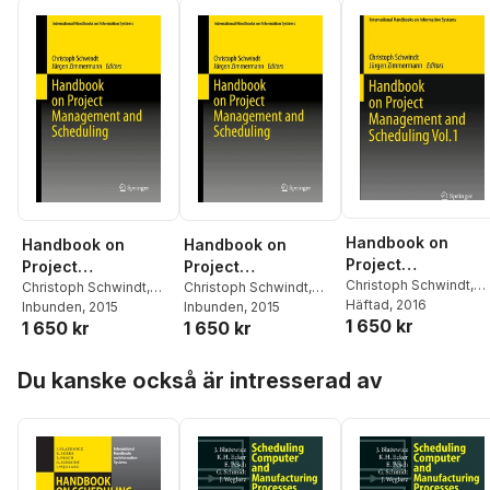
Handbook on
Handbook on
Handbook on
Project
Project
Project
Management and
Christoph Schwindt
,
Management and
Christoph Schwindt
,
Management and
Christoph Schwindt
,
Jürgen Zimmermann
Häftad
, 2016
Scheduling Vol.1
Jürgen Zimmermann
Inbunden
, 2015
Jürgen Zimmermann
Inbunden
, 2015
Scheduling Vol.1
Scheduling Vol. 2
1 650 kr
1 650 kr
1 650 kr
Hoppa över listan
Du kanske också är intresserad av