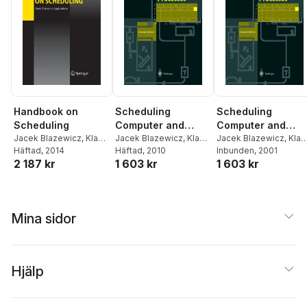
Scheduling
Scheduling
Handbook on
Computer and
Computer and
Scheduling
Manufacturing
Jacek Blazewicz
,
Klaus
Manufacturing
Jacek Blazewicz
,
Klau
Jacek Blazewicz
,
Klaus
H. Ecker
Häftad
, 2010
,
Erwin Pesch
,
H. Ecker
Inbunden
,
Erwin Pesch
, 2001
,
H. Ecker
Häftad
, 2014
,
Erwin Pesch
,
Processes
Processes
1 603 kr
1 603 kr
2 187 kr
Günter Schmidt
,
Jan
Günter Schmidt
,
Jan
Günter Schmidt
,
Jan
Weglarz
Weglarz
Weglarz
Mina sidor
Hjälp