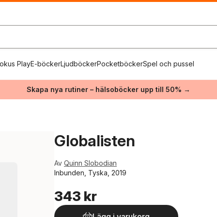
okus Play
E-böcker
Ljudböcker
Pocketböcker
Spel och pussel
Skapa nya rutiner – hälsoböcker upp till 50% →
Globalisten
Av
Quinn Slobodian
Inbunden, Tyska, 2019
343 kr
Lägg i varukorg