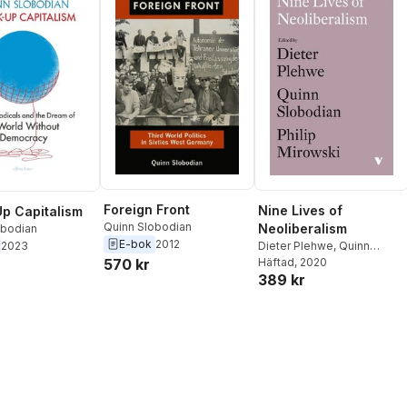
Foreign Front
Nine Lives of
p Capitalism
Quinn Slobodian
Neoliberalism
obodian
E-bok
2012
2023
Dieter Plehwe
,
Quinn
570 kr
Slobodian
Häftad
, 2020
,
Philip Mirowski
389 kr