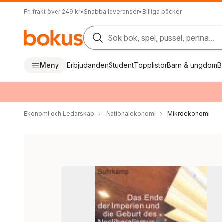
Fri frakt över 249 kr
•
Snabba leveranser
•
Billiga böcker
Sök bok, spel, pussel, penna...
Meny
Erbjudanden
Student
Topplistor
Barn & ungdom
B
Ekonomi och Ledarskap
Nationalekonomi
Mikroekonomi