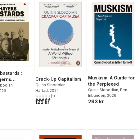
bastards :
Muskism: A Guide for
Crack-Up Capitalism
gerns
the Perplexed
Quinn Slobodian
ala ursprung
obodian
Quinn Slobodian
,
Ben
Häftad
, 2024
2026
Tarnoff
Inbunden
, 2026
(
1
)
5,0
utav 5 stjärnor. Totalt antal röster:
293 kr
125 kr