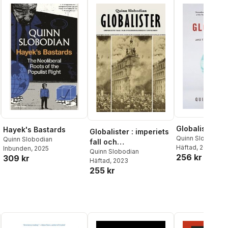
Globalists
Hayek's Bastards
Globalister : imperiets
Quinn Slobodian
Quinn Slobodian
fall och
Häftad
, 2020
Inbunden
, 2025
nyliberalismens
Quinn Slobodian
256 kr
309 kr
Häftad
, 2023
uppkomst
255 kr