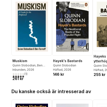
Hayeks 
Hayek's Bastards
Muskism
ytterhö
Quinn Slobodian
Quinn Slobodian
,
Ben
nyliber
Quinn Sl
Häftad
, 2026
Tarnoff
Inbunden
, 2026
Häftad
, 
146 kr
255 kr
(
1
)
5,0
utav 5 stjärnor. Totalt antal röster:
261 kr
Hoppa över listan
Du kanske också är intresserad av