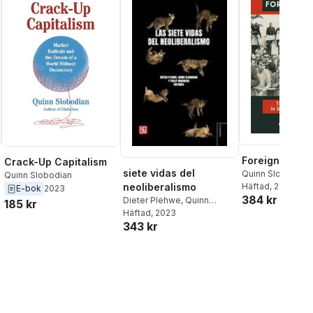
Foreign Front
Crack-Up Capitalism
siete vidas del
Quinn Slobodian
Quinn Slobodian
neoliberalismo
Häftad
, 2012
E-bok
2023
384 kr
Dieter Plehwe
,
Quinn
185 kr
Slobodian
Häftad
, 2023
343 kr