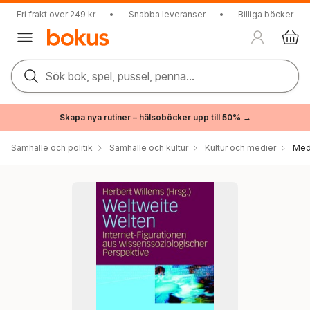
Fri frakt över 249 kr
•
Snabba leveranser
•
Billiga böcker
Sök bok, spel, pussel, penna...
Skapa nya rutiner – hälsoböcker upp till 50% →
Samhälle och politik
Samhälle och kultur
Kultur och medier
Med