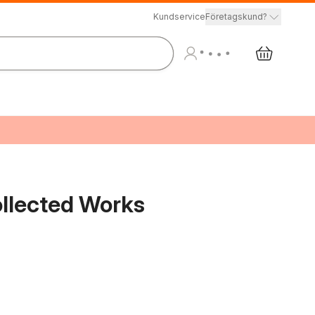
Kundservice
Företagskund?
llected Works