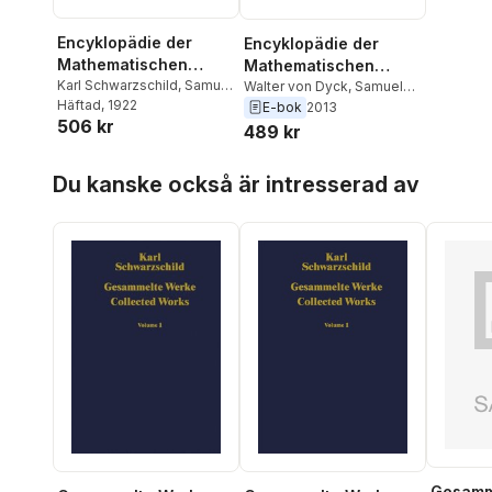
Encyklopädie der
Encyklopädie der
Mathematischen
Mathematischen
Wissenschaften mit
Karl Schwarzschild
,
Samuel
Wissenschaften mit
Walter von Dyck
,
Samuel
Oppenheim
Häftad
, 1922
,
Walter von
Oppenheim
,
Karl
E-bok
2013
Einschluss ihrer
Einschluss ihrer
506 kr
Dyck
Schwarzschild
489 kr
Anwendungen
Anwendungen
Hoppa över listan
Du kanske också är intresserad av
Gesamm