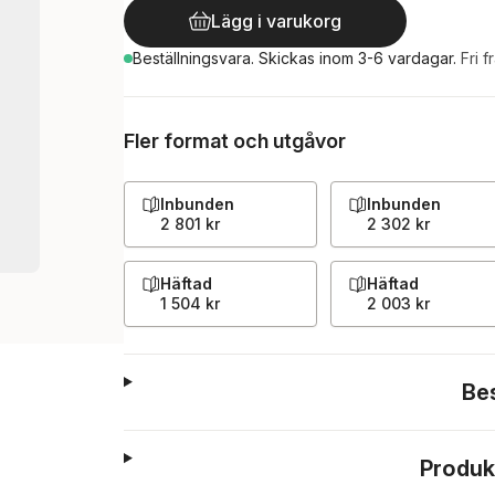
Lägg i varukorg
Beställningsvara.
Skickas
inom 3-6 vardagar
.
Fri f
Fler format och utgåvor
Inbunden
Inbunden
2 801 kr
2 302 kr
Häftad
Häftad
1 504 kr
2 003 kr
Be
Produk