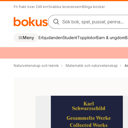
Fri frakt över 249 kr
•
Snabba leveranser
•
Billiga böcker
Sök bok, spel, pussel, penna...
Meny
Erbjudanden
Student
Topplistor
Barn & ungdom
B
Naturvetenskap och teknik
Matematik och naturvetenskap
A