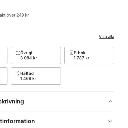
rakt över 249 kr.
Visa alla
Övrigt
E-bok
3 084 kr
1 787 kr
Häftad
1 468 kr
skrivning
tinformation