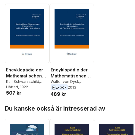
Encyklopädie der
Encyklopädie der
Mathematischen
Mathematischen
Wissenschaften mit
Karl Schwarzschild
,
Wissenschaften mit
Walter von Dyck
,
Samuel Oppenheim
Häftad
, 1922
,
Samuel Oppenheim
,
E-bok
2013
Einschluss ihrer
Einschluss ihrer
507 kr
Walter von Dyck
Karl Schwarzschild
489 kr
Anwendungen
Anwendungen
Hoppa över listan
Du kanske också är intresserad av