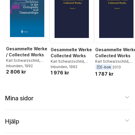
Gesammelte Werke
Gesammelte Werke
Gesammelte Werk
/ Collected Works
Collected Works
Collected Works
Karl Schwarzschild
,
Karl Schwarzschild
,
Karl Schwarzschild
,
Hans-Heinrich Voigt
Inbunden
, 1992
Hans-Heinrich Voigt
Inbunden
, 1992
Hans-Heinrich Voigt
E-bok
2013
2 806 kr
1 976 kr
1 787 kr
Mina sidor
Hjälp