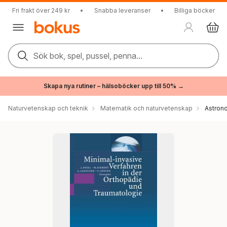
Fri frakt över 249 kr
•
Snabba leveranser
•
Billiga böcker
Sök bok, spel, pussel, penna...
Skapa nya rutiner – hälsoböcker upp till 50% →
Naturvetenskap och teknik
Matematik och naturvetenskap
Astron