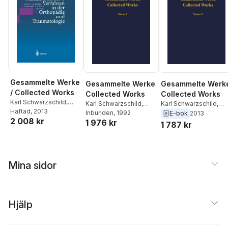
Gesammelte Werke
Gesammelte Werke
Gesammelte Werk
/ Collected Works
Collected Works
Collected Works
Karl Schwarzschild
,
Karl Schwarzschild
,
Karl Schwarzschild
,
Hans-Heinrich Voigt
Häftad
, 2013
Hans-Heinrich Voigt
Inbunden
, 1992
Hans-Heinrich Voigt
E-bok
2013
2 008 kr
1 976 kr
1 787 kr
Mina sidor
Hjälp