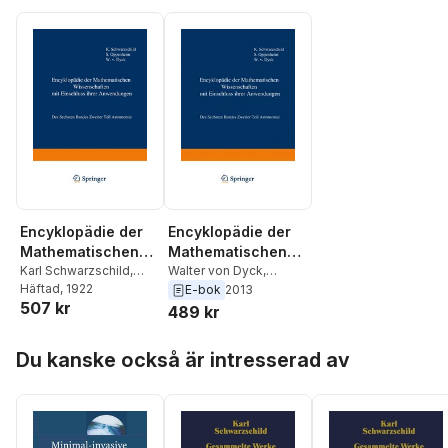
Encyklopädie der
Encyklopädie der
Mathematischen
Mathematischen
Wissenschaften mit
Karl Schwarzschild
,
Wissenschaften mit
Walter von Dyck
,
Samuel Oppenheim
Häftad
, 1922
,
Samuel Oppenheim
,
E-bok
2013
Einschluss ihrer
Einschluss ihrer
507 kr
Walter von Dyck
Karl Schwarzschild
489 kr
Anwendungen
Anwendungen
Hoppa över listan
Du kanske också är intresserad av