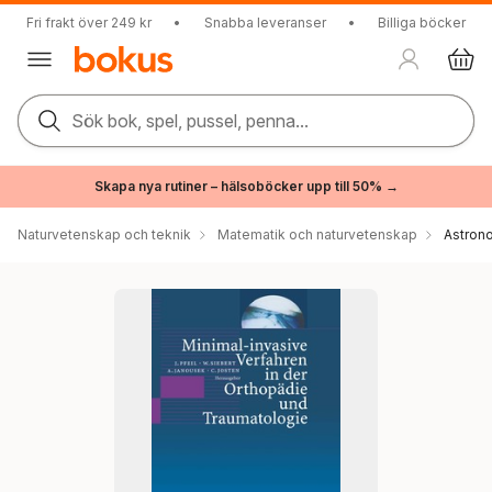
Fri frakt över 249 kr
•
Snabba leveranser
•
Billiga böcker
Sök bok, spel, pussel, penna...
Skapa nya rutiner – hälsoböcker upp till 50% →
Naturvetenskap och teknik
Matematik och naturvetenskap
Astron