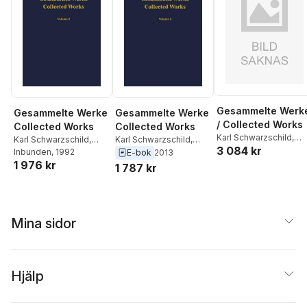
Gesammelte Werk
Gesammelte Werke
Gesammelte Werke
/ Collected Works
Collected Works
Collected Works
Karl Schwarzschild
,
Karl Schwarzschild
,
Karl Schwarzschild
,
3 084 kr
Hans-Heinrich Voigt
Hans-Heinrich Voigt
Inbunden
, 1992
Hans-Heinrich Voigt
E-bok
2013
1 976 kr
1 787 kr
Mina sidor
Hjälp