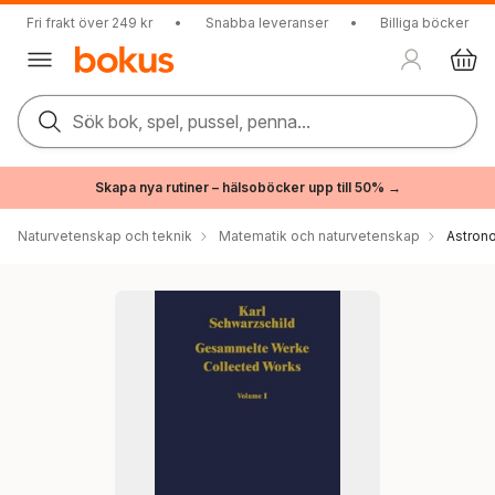
Fri frakt över 249 kr
•
Snabba leveranser
•
Billiga böcker
Sök bok, spel, pussel, penna...
Skapa nya rutiner – hälsoböcker upp till 50% →
Naturvetenskap och teknik
Matematik och naturvetenskap
Astron