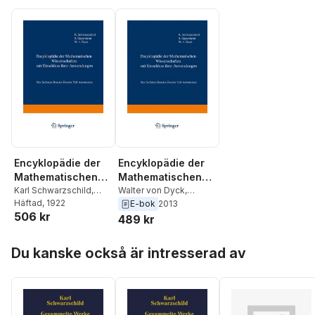
Encyklopädie der
Encyklopädie der
Mathematischen
Mathematischen
Wissenschaften mit
Karl Schwarzschild
,
Wissenschaften mit
Walter von Dyck
,
Samuel Oppenheim
Häftad
, 1922
,
Samuel Oppenheim
,
E-bok
2013
Einschluss ihrer
Einschluss ihrer
506 kr
Walter von Dyck
Karl Schwarzschild
489 kr
Anwendungen
Anwendungen
Hoppa över listan
Du kanske också är intresserad av