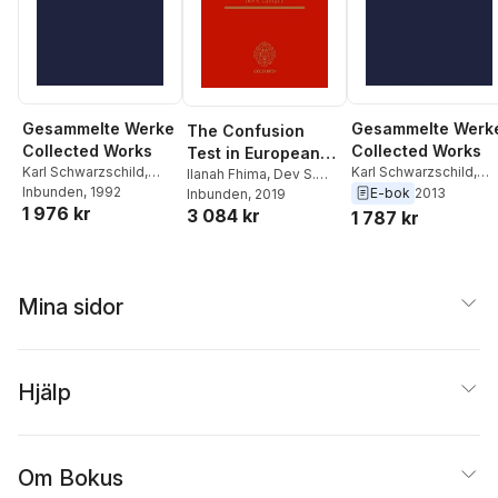
Gesammelte Werke
Gesammelte Werk
The Confusion
Collected Works
Collected Works
Test in European
Karl Schwarzschild
,
Karl Schwarzschild
,
Trade Mark Law
Ilanah Fhima
,
Dev S.
Hans-Heinrich Voigt
Inbunden
, 1992
Hans-Heinrich Voigt
E-bok
2013
Gangjee
Inbunden
, 2019
1 976 kr
3 084 kr
1 787 kr
Mina sidor
Hjälp
Om Bokus