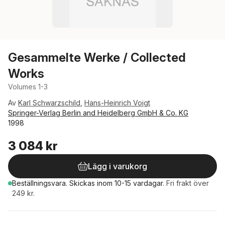
Gesammelte Werke / Collected
Works
Volumes 1-3
Av
Karl Schwarzschild
,
Hans-Heinrich Voigt
Springer-Verlag Berlin and Heidelberg GmbH & Co. KG
1998
3 084 kr
Lägg i varukorg
Beställningsvara.
Skickas
inom 10-15 vardagar
.
Fri frakt över
249 kr.