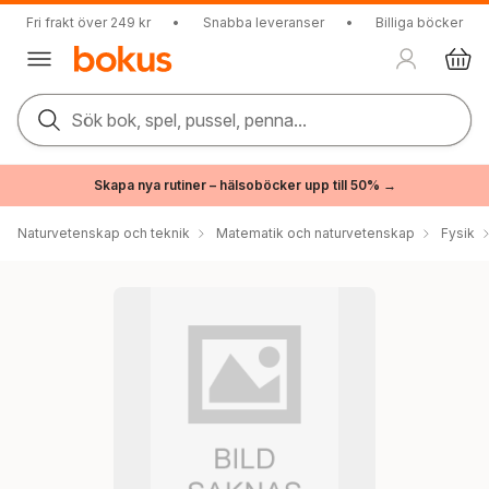
Fri frakt över 249 kr
•
Snabba leveranser
•
Billiga böcker
Sök bok, spel, pussel, penna...
Skapa nya rutiner – hälsoböcker upp till 50% →
Naturvetenskap och teknik
Matematik och naturvetenskap
Fysik