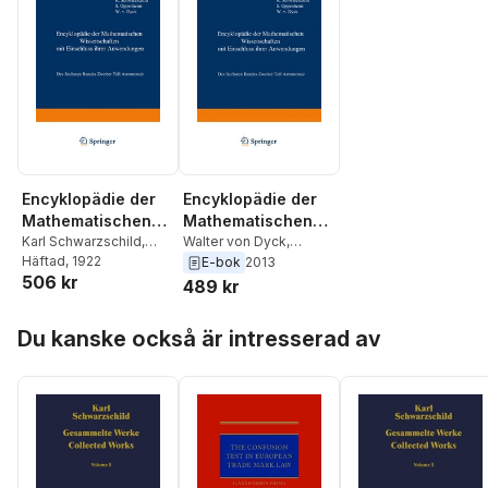
Encyklopädie der
Encyklopädie der
Mathematischen
Mathematischen
Wissenschaften mit
Karl Schwarzschild
,
Wissenschaften mit
Walter von Dyck
,
Samuel Oppenheim
Häftad
, 1922
,
Samuel Oppenheim
,
E-bok
2013
Einschluss ihrer
Einschluss ihrer
506 kr
Walter von Dyck
Karl Schwarzschild
489 kr
Anwendungen
Anwendungen
Hoppa över listan
Du kanske också är intresserad av