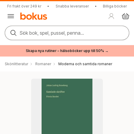
Fri frakt över 249 kr
•
Snabba leveranser
•
Billiga böcker
Sök bok, spel, pussel, penna...
Skapa nya rutiner – hälsoböcker upp till 50% →
Skönlitteratur
Romaner
Moderna och samtida romaner