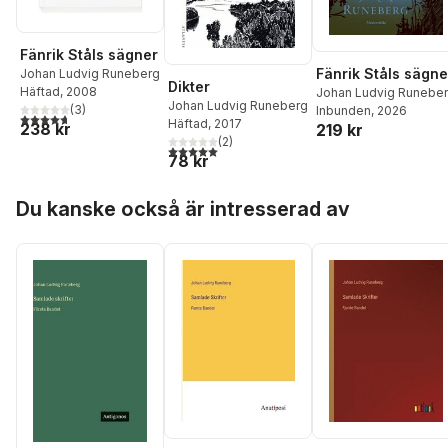
Fänrik Ståls sägner
Fänrik Ståls sägne
Johan Ludvig Runeberg
Dikter
Häftad
, 2008
Johan Ludvig Runebe
Johan Ludvig Runeberg
(
3
)
Inbunden
, 2026
4,7
utav 5 stjärnor. Totalt antal röster:
Häftad
, 2017
238 kr
219 kr
(
2
)
5,0
utav 5 stjärnor. Totalt antal röster:
78 kr
Hoppa över listan
Du kanske också är intresserad av