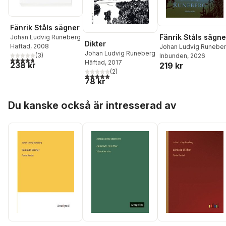
Fänrik Ståls sägner
Fänrik Ståls sägne
Johan Ludvig Runeberg
Dikter
Häftad
, 2008
Johan Ludvig Runebe
Johan Ludvig Runeberg
(
3
)
Inbunden
, 2026
4,7
utav 5 stjärnor. Totalt antal röster:
Häftad
, 2017
238 kr
219 kr
(
2
)
5,0
utav 5 stjärnor. Totalt antal röster:
78 kr
Hoppa över listan
Du kanske också är intresserad av