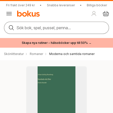
Fri frakt över 249 kr
•
Snabba leveranser
•
Billiga böcker
Sök bok, spel, pussel, penna...
Skapa nya rutiner – hälsoböcker upp till 50% →
Skönlitteratur
Romaner
Moderna och samtida romaner